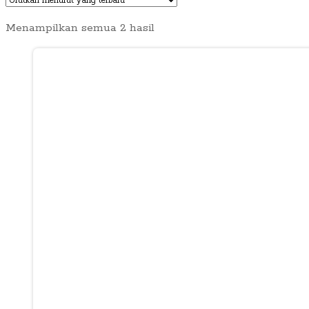
Diurutkan
Menampilkan semua 2 hasil
menurut
yang
terbaru