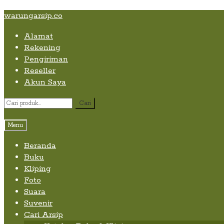
Skip
Skip
Skip
warungarsip.co
to
to
to
Alamat
content
navigation
content
Rekening
Pengiriman
Reseller
Akun Saya
Pencarian
Cari
untuk:
Menu
Beranda
Buku
Kliping
Foto
Suara
Suvenir
Cari Arsip