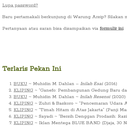
Lupa password?
Baru pertamakali berkunjung di Warung Arsip? Silakan
Pertanyaan atau saran bisa disampaikan via
formulir ini
.
Terlaris Pekan Ini
BUKU
~ Muhidin M. Dahlan –
Inilah Esai
(2016)
KLIPING
~ “Ganefo: Pembangunan Gedung Baru dan 
BUKU
~ Muhidin M. Dahlan ~
Inilah Resensi
(2020)
KLIPING
~ Zuhri & Baskoro ~ “Pencemaran Udara Ar
KLIPING
~ “Timah Hitam di Atas Jakarta” (Panji Ma
KLIPING
~ Sayadi ~ “Bersih Denggan Prodasih: Raz
KLIPING
~ Iklan Mentega BLUE BAND (Djaja, 30 No