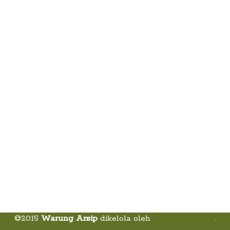
©2015
Warung Arsip
dikelola oleh
Indonesia Buku
.