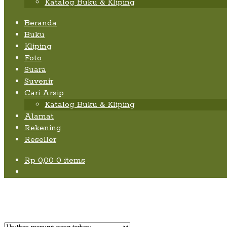
Katalog Buku & Kliping
Beranda
Buku
Kliping
Foto
Suara
Suvenir
Cari Arsip
Katalog Buku & Kliping
Alamat
Rekening
Reseller
Rp
0,00
0 items