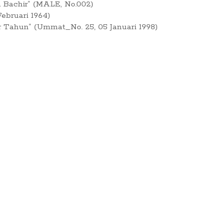
a Bachir” (MALE, No.002)
ebruari 1964)
r Tahun” (Ummat_No. 25, 05 Januari 1998)