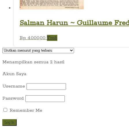
Salman Harun ~ Guillaume Freder
Rp
4.000,00
Troli
Diurutkan
Menampilkan semua 2 hasil
menurut
Akun Saya
yang
terbaru
Username
Password
Remember Me