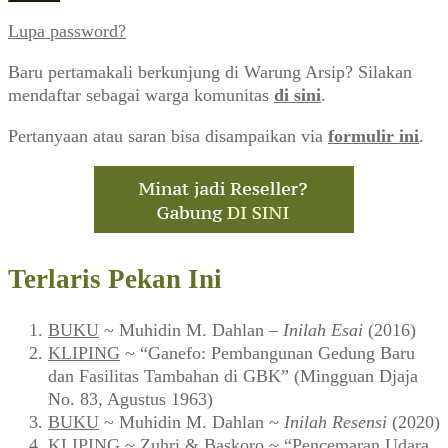
Lupa password?
Baru pertamakali berkunjung di Warung Arsip? Silakan
mendaftar sebagai warga komunitas
di sini
.
Pertanyaan atau saran bisa disampaikan via
formulir ini
.
Terlaris Pekan Ini
BUKU
~ Muhidin M. Dahlan –
Inilah Esai
(2016)
KLIPING
~ “Ganefo: Pembangunan Gedung Baru
dan Fasilitas Tambahan di GBK” (Mingguan Djaja
No. 83, Agustus 1963)
BUKU
~ Muhidin M. Dahlan ~
Inilah Resensi
(2020)
KLIPING
~ Zuhri & Baskoro ~ “Pencemaran Udara