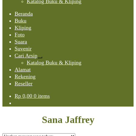
Katalog Buku & Kliping
Beranda
Buku
Kliping
Foto
Suara
Suvenir
Cari Arsip
Expand
Katalog Buku & Kliping
child
Alamat
menu
Rekening
Reseller
Rp
0,00
0 items
Sana Jaffrey