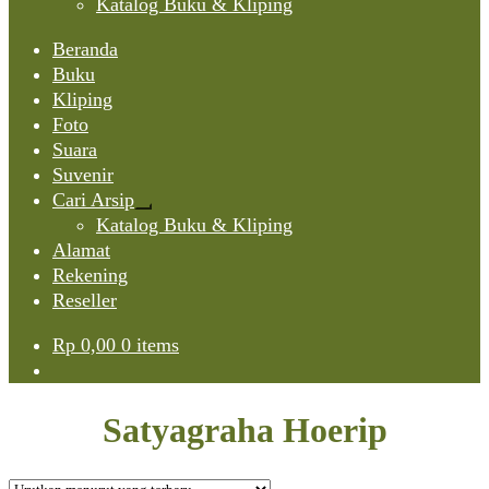
Katalog Buku & Kliping
Beranda
Buku
Kliping
Foto
Suara
Suvenir
Cari Arsip
Expand
Katalog Buku & Kliping
child
Alamat
menu
Rekening
Reseller
Rp
0,00
0 items
Satyagraha Hoerip