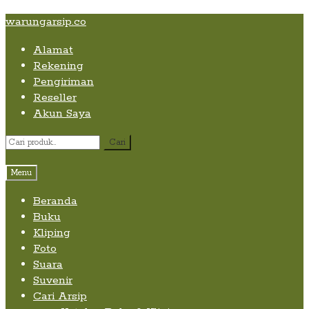
Skip
Skip
Skip
warungarsip.co
to
to
to
Alamat
content
navigation
content
Rekening
Pengiriman
Reseller
Akun Saya
Pencarian
Cari
untuk:
Menu
Beranda
Buku
Kliping
Foto
Suara
Suvenir
Cari Arsip