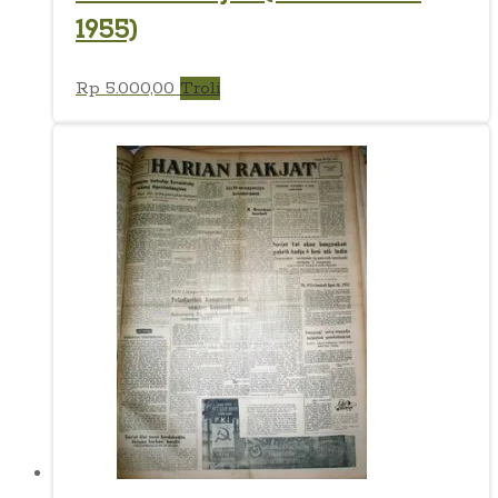
1955)
Rp
5.000,00
Troli