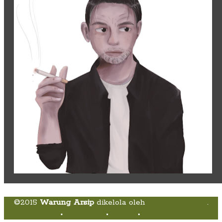
©2015
Warung Arsip
dikelola oleh
Indonesia Buku
.
Tentang
•
Peta Situs
•
Kerani
•
Privacy Policy