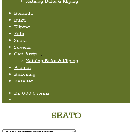
Katalog Buku & Kliping
Beranda
Buku
Kliping
Foto
Suara
Suvenir
Cari Arsip
Expand
Katalog Buku & Kliping
child
Alamat
menu
Rekening
Reseller
Rp
0,00
0 items
SEATO