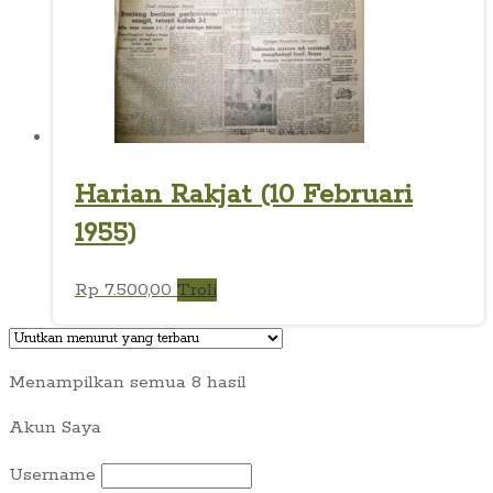
Harian Rakjat (10 Februari
1955)
Rp
7.500,00
Troli
Diurutkan
Menampilkan semua 8 hasil
menurut
Akun Saya
yang
terbaru
Username