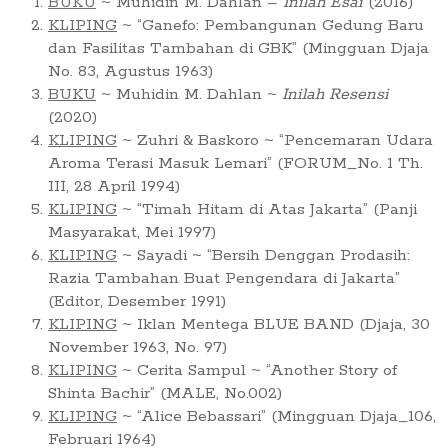
BUKU
~ Muhidin M. Dahlan –
Inilah Esai
(2016)
KLIPING
~ “Ganefo: Pembangunan Gedung Baru
dan Fasilitas Tambahan di GBK” (Mingguan Djaja
No. 83, Agustus 1963)
BUKU
~ Muhidin M. Dahlan ~
Inilah Resensi
(2020)
KLIPING
~ Zuhri & Baskoro ~ “Pencemaran Udara
Aroma Terasi Masuk Lemari” (FORUM_No. 1 Th.
III, 28 April 1994)
KLIPING
~ “Timah Hitam di Atas Jakarta” (Panji
Masyarakat, Mei 1997)
KLIPING
~ Sayadi ~ “Bersih Denggan Prodasih:
Razia Tambahan Buat Pengendara di Jakarta”
(Editor, Desember 1991)
KLIPING
~ Iklan Mentega BLUE BAND (Djaja, 30
November 1963, No. 97)
KLIPING
~ Cerita Sampul ~ “Another Story of
Shinta Bachir” (MALE, No.002)
KLIPING
~ “Alice Bebassari” (Mingguan Djaja_106,
Februari 1964)