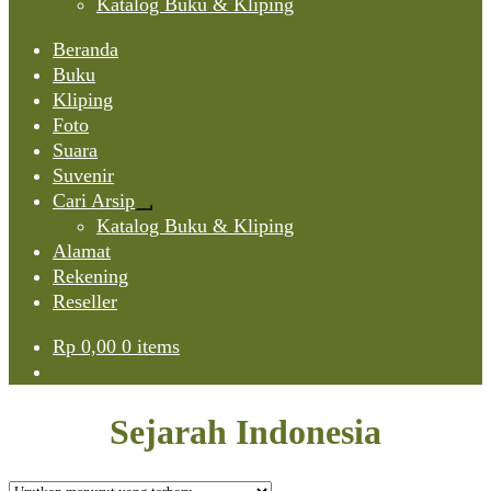
Katalog Buku & Kliping
Beranda
Buku
Kliping
Foto
Suara
Suvenir
Cari Arsip
Expand
Katalog Buku & Kliping
child
Alamat
menu
Rekening
Reseller
Rp
0,00
0 items
Sejarah Indonesia