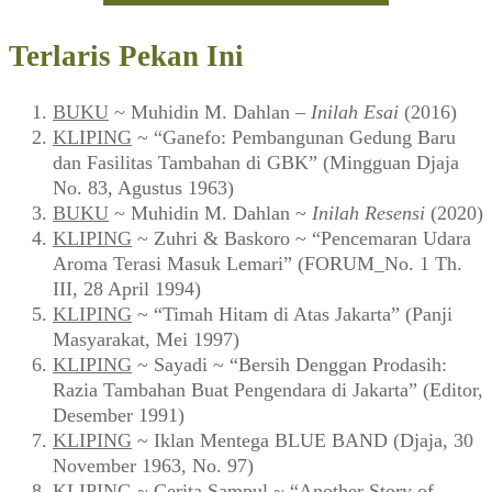
Terlaris Pekan Ini
BUKU
~ Muhidin M. Dahlan –
Inilah Esai
(2016)
KLIPING
~ “Ganefo: Pembangunan Gedung Baru
dan Fasilitas Tambahan di GBK” (Mingguan Djaja
No. 83, Agustus 1963)
BUKU
~ Muhidin M. Dahlan ~
Inilah Resensi
(2020)
KLIPING
~ Zuhri & Baskoro ~ “Pencemaran Udara
Aroma Terasi Masuk Lemari” (FORUM_No. 1 Th.
III, 28 April 1994)
KLIPING
~ “Timah Hitam di Atas Jakarta” (Panji
Masyarakat, Mei 1997)
KLIPING
~ Sayadi ~ “Bersih Denggan Prodasih:
Razia Tambahan Buat Pengendara di Jakarta” (Editor,
Desember 1991)
KLIPING
~ Iklan Mentega BLUE BAND (Djaja, 30
November 1963, No. 97)
KLIPING
~ Cerita Sampul ~ “Another Story of