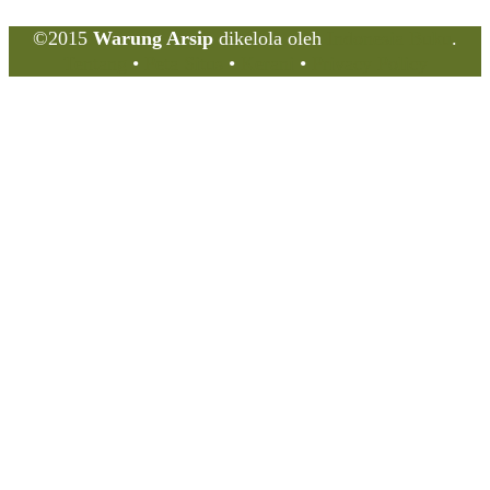
©2015
Warung Arsip
dikelola oleh
Indonesia Buku
.
Tentang
•
Peta Situs
•
Kerani
•
Privacy Policy