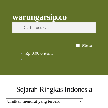
Skip
to
content
Skip
Skip
Cari
warungarsip.co
to
to
Pencarian
navigation
content
untuk:
Menu
Rp
0,00
0 items
Beranda
Buku
Kliping
Sejarah Ringkas Indonesia
Foto