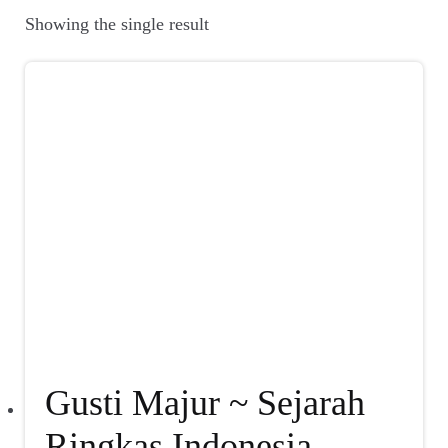
Suara
Showing the single result
Suvenir
Expand
Cari Arsip
child
menu
Alamat
Rekening
Reseller
Gusti Majur ~ Sejarah
Ringkas Indonesia