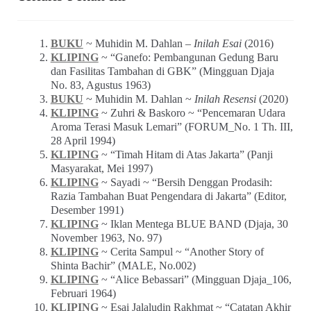
BUKU
~ Muhidin M. Dahlan –
Inilah Esai
(2016)
KLIPING
~ “Ganefo: Pembangunan Gedung Baru
dan Fasilitas Tambahan di GBK” (Mingguan Djaja
No. 83, Agustus 1963)
BUKU
~ Muhidin M. Dahlan ~
Inilah Resensi
(2020)
KLIPING
~ Zuhri & Baskoro ~ “Pencemaran Udara
Aroma Terasi Masuk Lemari” (FORUM_No. 1 Th. III,
28 April 1994)
KLIPING
~ “Timah Hitam di Atas Jakarta” (Panji
Masyarakat, Mei 1997)
KLIPING
~ Sayadi ~ “Bersih Denggan Prodasih:
Razia Tambahan Buat Pengendara di Jakarta” (Editor,
Desember 1991)
KLIPING
~ Iklan Mentega BLUE BAND (Djaja, 30
November 1963, No. 97)
KLIPING
~ Cerita Sampul ~ “Another Story of
Shinta Bachir” (MALE, No.002)
KLIPING
~ “Alice Bebassari” (Mingguan Djaja_106,
Februari 1964)
KLIPING
~ Esai Jalaludin Rakhmat ~ “Catatan Akhir