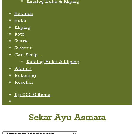
Katalog Buku & Kliping
Beranda
Buku
Kliping
Foto
Suara
Suvenir
Cari Arsip
Expand
Katalog Buku & Kliping
child
Alamat
menu
Rekening
Reseller
Rp
0,00
0 items
Sekar Ayu Asmara