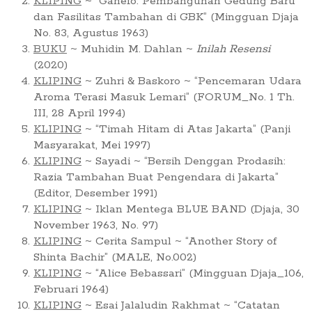
KLIPING
~ “Ganefo: Pembangunan Gedung Baru
dan Fasilitas Tambahan di GBK” (Mingguan Djaja
No. 83, Agustus 1963)
BUKU
~ Muhidin M. Dahlan ~
Inilah Resensi
(2020)
KLIPING
~ Zuhri & Baskoro ~ “Pencemaran Udara
Aroma Terasi Masuk Lemari” (FORUM_No. 1 Th.
III, 28 April 1994)
KLIPING
~ “Timah Hitam di Atas Jakarta” (Panji
Masyarakat, Mei 1997)
KLIPING
~ Sayadi ~ “Bersih Denggan Prodasih:
Razia Tambahan Buat Pengendara di Jakarta”
(Editor, Desember 1991)
KLIPING
~ Iklan Mentega BLUE BAND (Djaja, 30
November 1963, No. 97)
KLIPING
~ Cerita Sampul ~ “Another Story of
Shinta Bachir” (MALE, No.002)
KLIPING
~ “Alice Bebassari” (Mingguan Djaja_106,
Februari 1964)
KLIPING
~ Esai Jalaludin Rakhmat ~ “Catatan