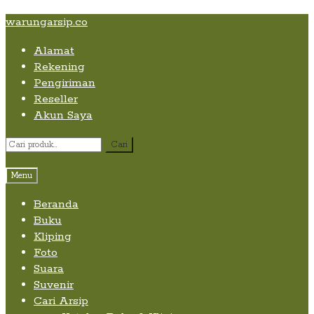
Skip
Skip
Skip
warungarsip.co
to
to
to
Alamat
content
navigation
content
Rekening
Pengiriman
Reseller
Akun Saya
Pencarian
Cari
untuk:
Menu
Beranda
Buku
Kliping
Foto
Suara
Suvenir
Cari Arsip