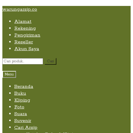
Skip
Skip
Skip
warungarsip.co
to
to
to
Alamat
content
navigation
content
Rekening
Pengiriman
Reseller
Akun Saya
Pencarian
Cari
untuk:
Menu
Beranda
Buku
Kliping
Foto
Suara
Suvenir
Cari Arsip