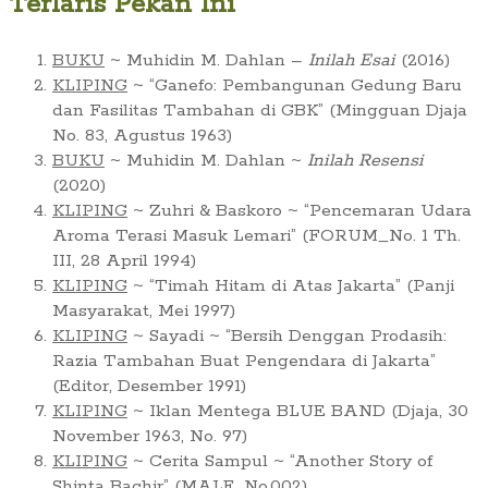
Terlaris Pekan Ini
BUKU
~ Muhidin M. Dahlan –
Inilah Esai
(2016)
KLIPING
~ “Ganefo: Pembangunan Gedung Baru
dan Fasilitas Tambahan di GBK” (Mingguan Djaja
No. 83, Agustus 1963)
BUKU
~ Muhidin M. Dahlan ~
Inilah Resensi
(2020)
KLIPING
~ Zuhri & Baskoro ~ “Pencemaran Udara
Aroma Terasi Masuk Lemari” (FORUM_No. 1 Th.
III, 28 April 1994)
KLIPING
~ “Timah Hitam di Atas Jakarta” (Panji
Masyarakat, Mei 1997)
KLIPING
~ Sayadi ~ “Bersih Denggan Prodasih:
Razia Tambahan Buat Pengendara di Jakarta”
(Editor, Desember 1991)
KLIPING
~ Iklan Mentega BLUE BAND (Djaja, 30
November 1963, No. 97)
KLIPING
~ Cerita Sampul ~ “Another Story of
Shinta Bachir” (MALE, No.002)