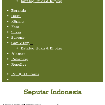
Katalog Buku & Kliping
Beranda
Buku
Kliping
Foto
Suara
Suvenir
Cari Arsip
Expand
Katalog Buku & Kliping
child
Alamat
menu
Rekening
Reseller
Rp
0,00
0 items
Seputar Indonesia