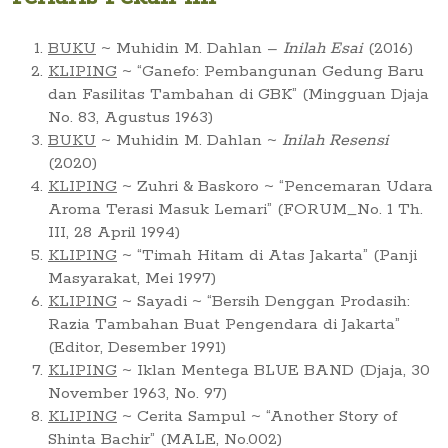
BUKU
~ Muhidin M. Dahlan –
Inilah Esai
(2016)
KLIPING
~ “Ganefo: Pembangunan Gedung Baru
dan Fasilitas Tambahan di GBK” (Mingguan Djaja
No. 83, Agustus 1963)
BUKU
~ Muhidin M. Dahlan ~
Inilah Resensi
(2020)
KLIPING
~ Zuhri & Baskoro ~ “Pencemaran Udara
Aroma Terasi Masuk Lemari” (FORUM_No. 1 Th.
III, 28 April 1994)
KLIPING
~ “Timah Hitam di Atas Jakarta” (Panji
Masyarakat, Mei 1997)
KLIPING
~ Sayadi ~ “Bersih Denggan Prodasih:
Razia Tambahan Buat Pengendara di Jakarta”
(Editor, Desember 1991)
KLIPING
~ Iklan Mentega BLUE BAND (Djaja, 30
November 1963, No. 97)
KLIPING
~ Cerita Sampul ~ “Another Story of
Shinta Bachir” (MALE, No.002)