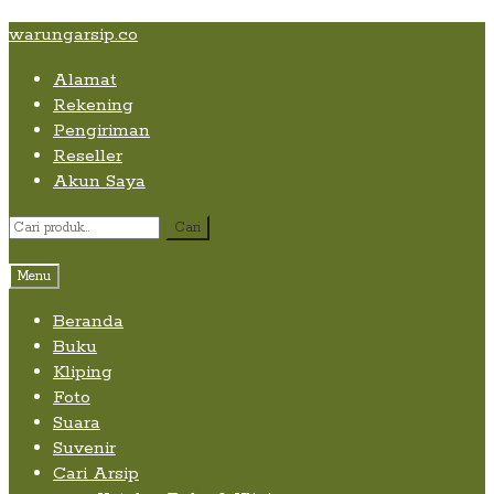
Skip
Skip
Skip
warungarsip.co
to
to
to
Alamat
content
navigation
content
Rekening
Pengiriman
Reseller
Akun Saya
Pencarian
Cari
untuk:
Menu
Beranda
Buku
Kliping
Foto
Suara
Suvenir
Cari Arsip