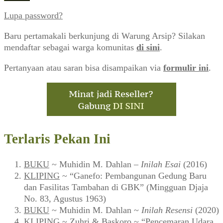
Lupa password?
Baru pertamakali berkunjung di Warung Arsip? Silakan
mendaftar sebagai warga komunitas
di sini
.
Pertanyaan atau saran bisa disampaikan via
formulir ini
.
Terlaris Pekan Ini
BUKU
~ Muhidin M. Dahlan –
Inilah Esai
(2016)
KLIPING
~ “Ganefo: Pembangunan Gedung Baru
dan Fasilitas Tambahan di GBK” (Mingguan Djaja
No. 83, Agustus 1963)
BUKU
~ Muhidin M. Dahlan ~
Inilah Resensi
(2020)
KLIPING
~ Zuhri & Baskoro ~ “Pencemaran Udara