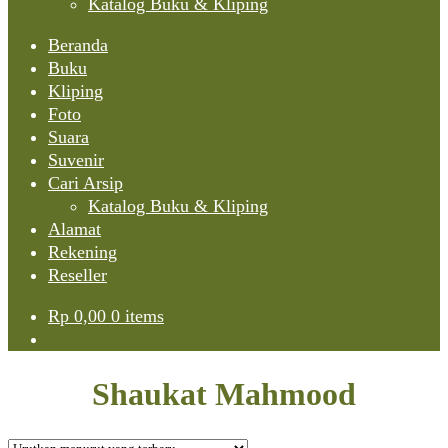
Katalog Buku & Kliping
Beranda
Buku
Kliping
Foto
Suara
Suvenir
Cari Arsip
Katalog Buku & Kliping
Alamat
Rekening
Reseller
Rp
0,00
0 items
Shaukat Mahmood