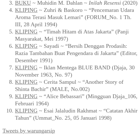
BUKU
~ Muhidin M. Dahlan ~
Inilah Resensi
(2020)
KLIPING
~ Zuhri & Baskoro ~ “Pencemaran Udara
Aroma Terasi Masuk Lemari” (FORUM_No. 1 Th.
III, 28 April 1994)
KLIPING
~ “Timah Hitam di Atas Jakarta” (Panji
Masyarakat, Mei 1997)
KLIPING
~ Sayadi ~ “Bersih Denggan Prodasih:
Razia Tambahan Buat Pengendara di Jakarta” (Editor,
Desember 1991)
KLIPING
~ Iklan Mentega BLUE BAND (Djaja, 30
November 1963, No. 97)
KLIPING
~ Cerita Sampul ~ “Another Story of
Shinta Bachir” (MALE, No.002)
KLIPING
~ “Alice Bebassari” (Mingguan Djaja_106,
Februari 1964)
KLIPING
~ Esai Jalaludin Rakhmat ~ “Catatan Akhir
Tahun” (Ummat_No. 25, 05 Januari 1998)
Tweets by warungarsip