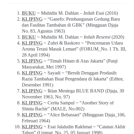
BUKU
~ Muhidin M. Dahlan –
Inilah Esai
(2016)
KLIPING
~ “Ganefo: Pembangunan Gedung Baru
dan Fasilitas Tambahan di GBK” (Mingguan Djaja
No. 83, Agustus 1963)
BUKU
~ Muhidin M. Dahlan ~
Inilah Resensi
(2020)
KLIPING
~ Zuhri & Baskoro ~ “Pencemaran Udara
Aroma Terasi Masuk Lemari” (FORUM_No. 1 Th. III,
28 April 1994)
KLIPING
~ “Timah Hitam di Atas Jakarta” (Panji
Masyarakat, Mei 1997)
KLIPING
~ Sayadi ~ “Bersih Denggan Prodasih:
Razia Tambahan Buat Pengendara di Jakarta” (Editor,
Desember 1991)
KLIPING
~ Iklan Mentega BLUE BAND (Djaja, 30
November 1963, No. 97)
KLIPING
~ Cerita Sampul ~ “Another Story of
Shinta Bachir” (MALE, No.002)
KLIPING
~ “Alice Bebassari” (Mingguan Djaja_106,
Februari 1964)
KLIPING
~ Esai Jalaludin Rakhmat ~ “Catatan Akhir
Tahun” (Ummat_No. 25, 05 Januari 1998)