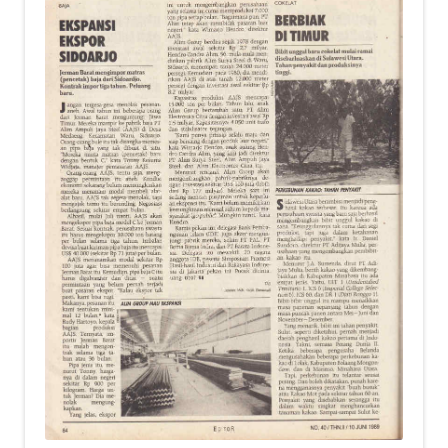
child
menu
Alamat
Rekening
Reseller