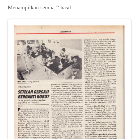
Suara
Diurutkan
Menampilkan semua 2 hasil
menurut
Suvenir
yang
terbaru
Expand
Cari Arsip
child
menu
Alamat
Rekening
Reseller