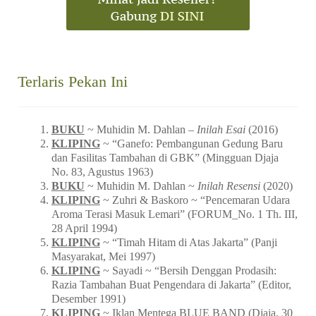
Terlaris Pekan Ini
BUKU
~ Muhidin M. Dahlan –
Inilah Esai
(2016)
KLIPING
~ “Ganefo: Pembangunan Gedung Baru
dan Fasilitas Tambahan di GBK” (Mingguan Djaja
No. 83, Agustus 1963)
BUKU
~ Muhidin M. Dahlan ~
Inilah Resensi
(2020)
KLIPING
~ Zuhri & Baskoro ~ “Pencemaran Udara
Aroma Terasi Masuk Lemari” (FORUM_No. 1 Th. III,
28 April 1994)
KLIPING
~ “Timah Hitam di Atas Jakarta” (Panji
Masyarakat, Mei 1997)
KLIPING
~ Sayadi ~ “Bersih Denggan Prodasih:
Razia Tambahan Buat Pengendara di Jakarta” (Editor,
Desember 1991)
KLIPING
~ Iklan Mentega BLUE BAND (Djaja, 30