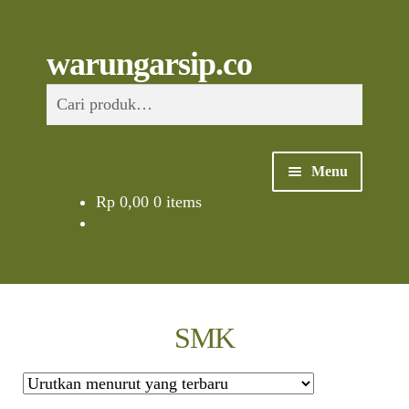
Skip
to
content
Skip
Skip
Cari
warungarsip.co
to
to
Pencarian
navigation
content
untuk:
Menu
Rp
0,00
0 items
Beranda
Buku
Kliping
SMK
Foto