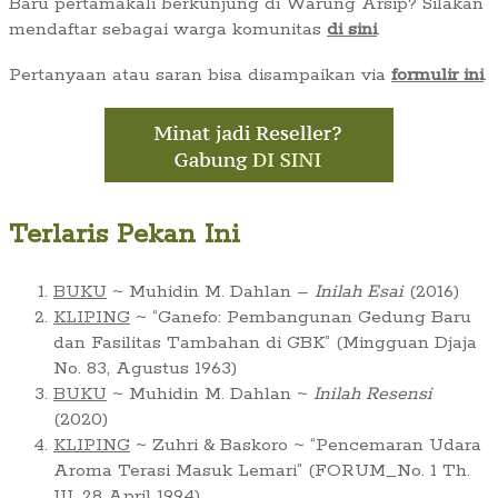
Baru pertamakali berkunjung di Warung Arsip? Silakan
mendaftar sebagai warga komunitas
di sini
.
Pertanyaan atau saran bisa disampaikan via
formulir ini
.
Terlaris Pekan Ini
BUKU
~ Muhidin M. Dahlan –
Inilah Esai
(2016)
KLIPING
~ “Ganefo: Pembangunan Gedung Baru
dan Fasilitas Tambahan di GBK” (Mingguan Djaja
No. 83, Agustus 1963)
BUKU
~ Muhidin M. Dahlan ~
Inilah Resensi
(2020)
KLIPING
~ Zuhri & Baskoro ~ “Pencemaran Udara
Aroma Terasi Masuk Lemari” (FORUM_No. 1 Th.
III, 28 April 1994)