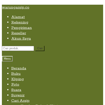
Skip
Skip
Skip
warungarsip.co
to
to
to
Alamat
content
navigation
content
Rekening
Pengiriman
Reseller
Akun Saya
Pencarian
Cari
untuk:
Menu
Beranda
Buku
Kliping
Foto
Suara
Suvenir
Cari Arsip