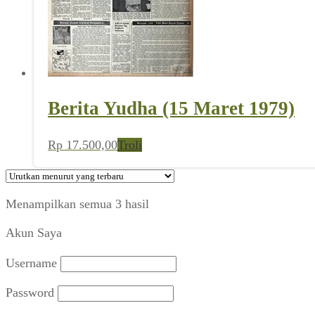
Berita Yudha (15 Maret 1979)
Rp
17.500,00
Troli
Diurutkan
Menampilkan semua 3 hasil
menurut
Akun Saya
yang
terbaru
Username
Password