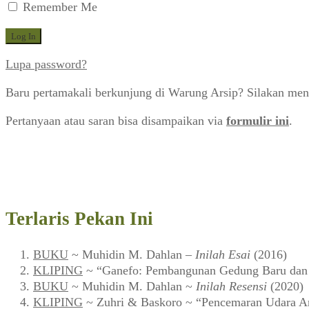
Remember Me
Lupa password?
Baru pertamakali berkunjung di Warung Arsip? Silakan men
Pertanyaan atau saran bisa disampaikan via
formulir ini
.
Terlaris Pekan Ini
BUKU
~ Muhidin M. Dahlan –
Inilah Esai
(2016)
KLIPING
~ “Ganefo: Pembangunan Gedung Baru dan F
BUKU
~ Muhidin M. Dahlan ~
Inilah Resensi
(2020)
KLIPING
~ Zuhri & Baskoro ~ “Pencemaran Udara Ar