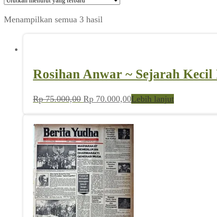
Diurutkan
Menampilkan semua 3 hasil
menurut
yang
terbaru
Rosihan Anwar ~ Sejarah Kecil Pe
Harga
Harga
Rp
75.000,00
Rp
70.000,00
Lebih lanjut
aslinya
saat
adalah:
ini
Rp 75.000,00.
adalah:
Rp 70.000,00.