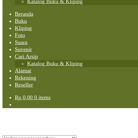
Katalog Buku & Kliping
Beranda
Buku
Kliping
Foto
Suara
Suvenir
Cari Arsip
Katalog Buku & Kliping
Alamat
Rekening
Reseller
Rp
0,00
0 items