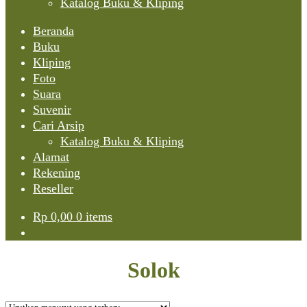
Katalog Buku & Kliping
Beranda
Buku
Kliping
Foto
Suara
Suvenir
Cari Arsip
Katalog Buku & Kliping
Alamat
Rekening
Reseller
Rp
0,00
0 items
Solok