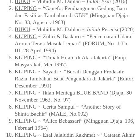
BUKU
~ Muhidin M. Dahlan –
Inilah Esai
(2016)
KLIPING
~ “Ganefo: Pembangunan Gedung Baru
dan Fasilitas Tambahan di GBK” (Mingguan Djaja
No. 83, Agustus 1963)
BUKU
~ Muhidin M. Dahlan ~
Inilah Resensi
(2020)
KLIPING
~ Zuhri & Baskoro ~ “Pencemaran Udara
Aroma Terasi Masuk Lemari” (FORUM_No. 1 Th.
III, 28 April 1994)
KLIPING
~ “Timah Hitam di Atas Jakarta” (Panji
Masyarakat, Mei 1997)
KLIPING
~ Sayadi ~ “Bersih Denggan Prodasih:
Razia Tambahan Buat Pengendara di Jakarta” (Editor,
Desember 1991)
KLIPING
~ Iklan Mentega BLUE BAND (Djaja, 30
November 1963, No. 97)
KLIPING
~ Cerita Sampul ~ “Another Story of
Shinta Bachir” (MALE, No.002)
KLIPING
~ “Alice Bebassari” (Mingguan Djaja_106,
Februari 1964)
KLIPING
~ Esai Jalaludin Rakhmat ~ “Catatan Akhir