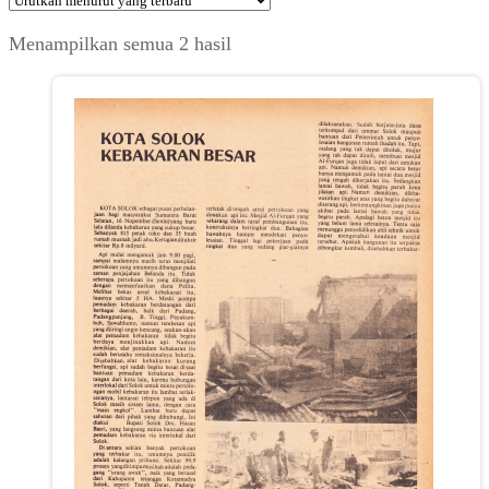
Diurutkan
Menampilkan semua 2 hasil
menurut
yang
terbaru