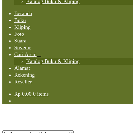
Katalog Buku & Kliping
Beranda
Buku
Kliping
Foto
Suara
Suvenir
Cari Arsip
Expand
Katalog Buku & Kliping
child
Alamat
menu
Rekening
Reseller
Rp
0,00
0 items