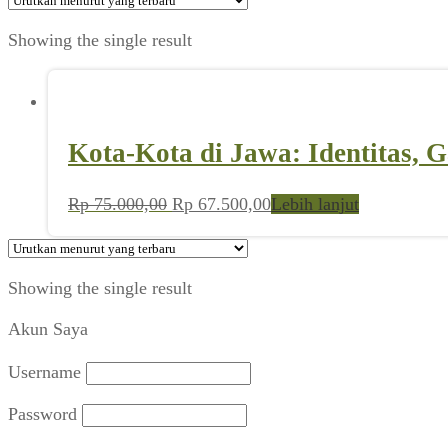
Showing the single result
Kota-Kota di Jawa: Identitas, 
Harga
Harga
Rp
75.000,00
Rp
67.500,00
Lebih lanjut
aslinya
saat
adalah:
ini
Rp 75.000,00.
adalah:
Showing the single result
Rp 67.500,00.
Akun Saya
Username
Password