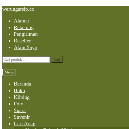
Skip
Skip
Skip
warungarsip.co
to
to
to
Alamat
content
navigation
content
Rekening
Pengiriman
Reseller
Akun Saya
Pencarian
Cari
untuk:
Menu
Beranda
Buku
Kliping
Foto
Suara
Suvenir
Cari Arsip