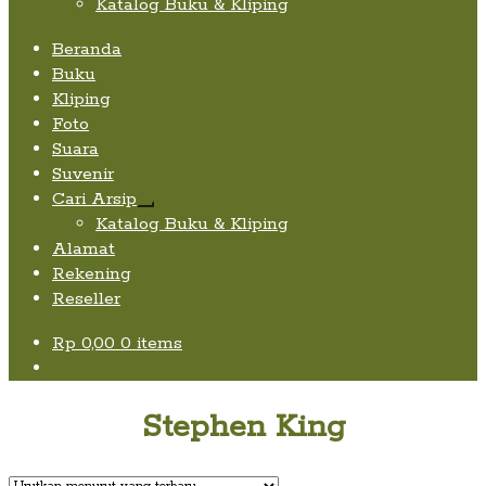
Katalog Buku & Kliping
Beranda
Buku
Kliping
Foto
Suara
Suvenir
Cari Arsip
Expand
Katalog Buku & Kliping
child
Alamat
menu
Rekening
Reseller
Rp
0,00
0 items
Stephen King