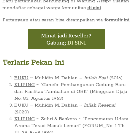
Baru pertamakali berkunjung di Warung Arsip? Silakan
mendaftar sebagai warga komunitas
di sini
.
Pertanyaan atau saran bisa disampaikan via
formulir ini
.
Terlaris Pekan Ini
BUKU
~ Muhidin M. Dahlan –
Inilah Esai
(2016)
KLIPING
~ “Ganefo: Pembangunan Gedung Baru
dan Fasilitas Tambahan di GBK” (Mingguan Djaja
No. 83, Agustus 1963)
BUKU
~ Muhidin M. Dahlan ~
Inilah Resensi
(2020)
KLIPING
~ Zuhri & Baskoro ~ “Pencemaran Udara
Aroma Terasi Masuk Lemari” (FORUM_No. 1 Th.
III, 28 April 1994)