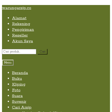
Skip
Skip
Skip
warungarsip.co
to
to
to
Alamat
content
navigation
content
Rekening
Pengiriman
Reseller
Akun Saya
Pencarian
Cari
untuk:
Menu
Beranda
Buku
Kliping
Foto
Suara
Suvenir
Cari Arsip