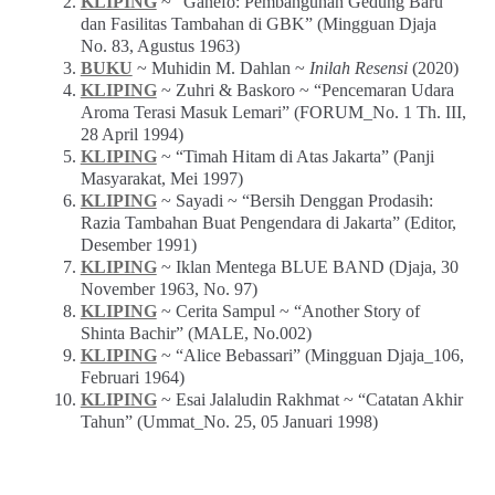
KLIPING
~ “Ganefo: Pembangunan Gedung Baru
dan Fasilitas Tambahan di GBK” (Mingguan Djaja
No. 83, Agustus 1963)
BUKU
~ Muhidin M. Dahlan ~
Inilah Resensi
(2020)
KLIPING
~ Zuhri & Baskoro ~ “Pencemaran Udara
Aroma Terasi Masuk Lemari” (FORUM_No. 1 Th. III,
28 April 1994)
KLIPING
~ “Timah Hitam di Atas Jakarta” (Panji
Masyarakat, Mei 1997)
KLIPING
~ Sayadi ~ “Bersih Denggan Prodasih:
Razia Tambahan Buat Pengendara di Jakarta” (Editor,
Desember 1991)
KLIPING
~ Iklan Mentega BLUE BAND (Djaja, 30
November 1963, No. 97)
KLIPING
~ Cerita Sampul ~ “Another Story of
Shinta Bachir” (MALE, No.002)
KLIPING
~ “Alice Bebassari” (Mingguan Djaja_106,
Februari 1964)
KLIPING
~ Esai Jalaludin Rakhmat ~ “Catatan Akhir
Tahun” (Ummat_No. 25, 05 Januari 1998)