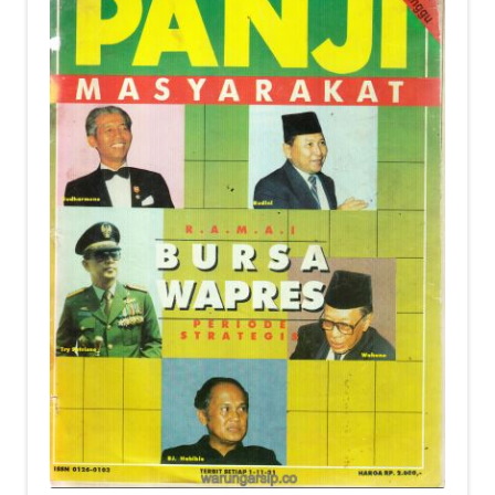
child
menu
Alamat
Rekening
Reseller