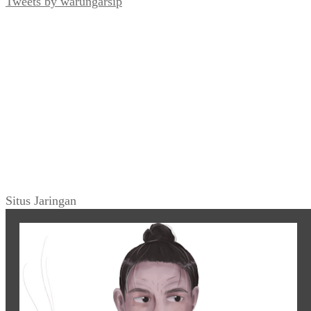
Tweets by warungarsip
Situs Jaringan