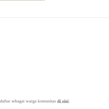
daftar sebagai warga komunitas
di sini
.