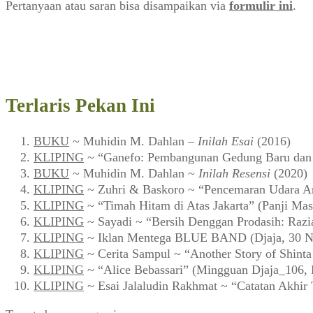
Pertanyaan atau saran bisa disampaikan via
formulir ini
.
Terlaris Pekan Ini
BUKU
~ Muhidin M. Dahlan –
Inilah Esai
(2016)
KLIPING
~ “Ganefo: Pembangunan Gedung Baru dan F
BUKU
~ Muhidin M. Dahlan ~
Inilah Resensi
(2020)
KLIPING
~ Zuhri & Baskoro ~ “Pencemaran Udara Ar
KLIPING
~ “Timah Hitam di Atas Jakarta” (Panji Mas
KLIPING
~ Sayadi ~ “Bersih Denggan Prodasih: Razi
KLIPING
~ Iklan Mentega BLUE BAND (Djaja, 30 N
KLIPING
~ Cerita Sampul ~ “Another Story of Shint
KLIPING
~ “Alice Bebassari” (Mingguan Djaja_106, 
KLIPING
~ Esai Jalaludin Rakhmat ~ “Catatan Akhir