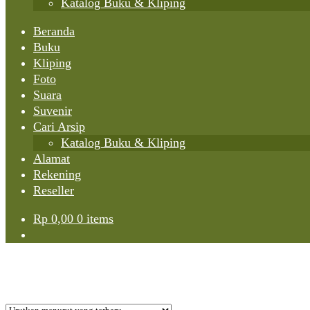
Katalog Buku & Kliping
Beranda
Buku
Kliping
Foto
Suara
Suvenir
Cari Arsip
Katalog Buku & Kliping
Alamat
Rekening
Reseller
Rp
0,00
0 items