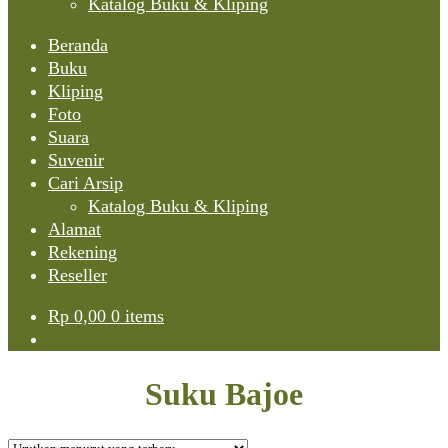
Katalog Buku & Kliping
Beranda
Buku
Kliping
Foto
Suara
Suvenir
Cari Arsip
Katalog Buku & Kliping
Alamat
Rekening
Reseller
Rp
0,00
0 items
Suku Bajoe