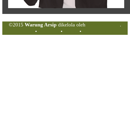
©2015
Warung Arsip
dikelola oleh
Indonesia Buku
.
Tentang
•
Peta Situs
•
Kerani
•
Privacy Policy