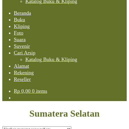
Katalog Buku & Kliping
Beranda
Buku
Kliping
Foto
Suara
Suvenir
Cari Arsip
Katalog Buku & Kliping
Alamat
Rekening
Reseller
Rp
0,00
0 items
Sumatera Selatan