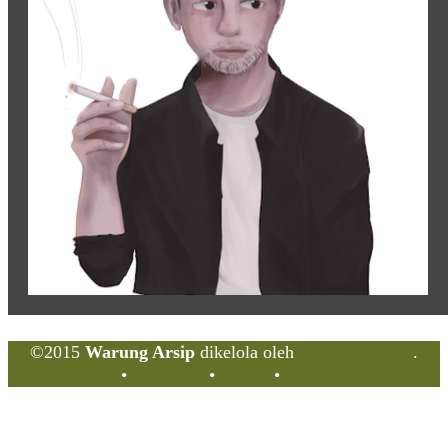
©2015
Warung Arsip
dikelola oleh
Indonesia Buku
.
Tentang
•
Peta Situs
•
Kerani
•
Privacy Policy