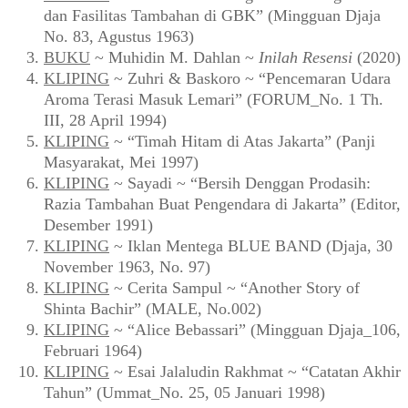
dan Fasilitas Tambahan di GBK” (Mingguan Djaja
No. 83, Agustus 1963)
BUKU
~ Muhidin M. Dahlan ~
Inilah Resensi
(2020)
KLIPING
~ Zuhri & Baskoro ~ “Pencemaran Udara
Aroma Terasi Masuk Lemari” (FORUM_No. 1 Th.
III, 28 April 1994)
KLIPING
~ “Timah Hitam di Atas Jakarta” (Panji
Masyarakat, Mei 1997)
KLIPING
~ Sayadi ~ “Bersih Denggan Prodasih:
Razia Tambahan Buat Pengendara di Jakarta” (Editor,
Desember 1991)
KLIPING
~ Iklan Mentega BLUE BAND (Djaja, 30
November 1963, No. 97)
KLIPING
~ Cerita Sampul ~ “Another Story of
Shinta Bachir” (MALE, No.002)
KLIPING
~ “Alice Bebassari” (Mingguan Djaja_106,
Februari 1964)
KLIPING
~ Esai Jalaludin Rakhmat ~ “Catatan Akhir
Tahun” (Ummat_No. 25, 05 Januari 1998)