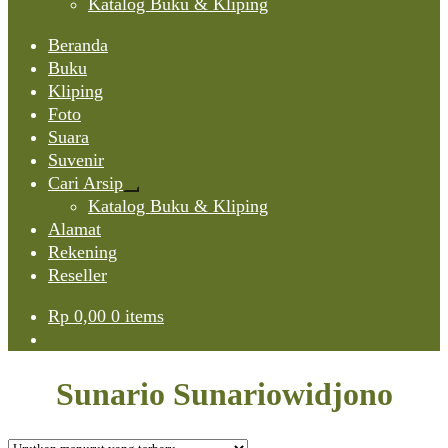
Katalog Buku & Kliping
Beranda
Buku
Kliping
Foto
Suara
Suvenir
Cari Arsip
Expand
Katalog Buku & Kliping
child
Alamat
menu
Rekening
Reseller
Rp
0,00
0 items
Sunario Sunariowidjono