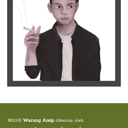
©2015
Warung Arsip
dikelola oleh
Indonesia Buku
.
Tentang
•
Peta Situs
•
Kerani
•
Privacy Policy