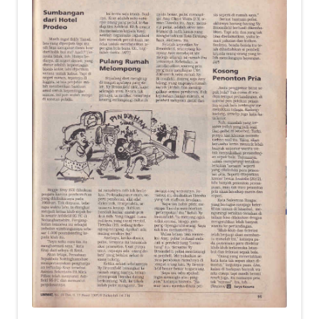
child
menu
Alamat
Rekening
Reseller