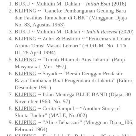
BUKU
~ Muhidin M. Dahlan –
Inilah Esai
(2016)
KLIPING
~ “Ganefo: Pembangunan Gedung Baru
dan Fasilitas Tambahan di GBK” (Mingguan Djaja
No. 83, Agustus 1963)
BUKU
~ Muhidin M. Dahlan ~
Inilah Resensi
(2020)
KLIPING
~ Zuhri & Baskoro ~ “Pencemaran Udara
Aroma Terasi Masuk Lemari” (FORUM_No. 1 Th.
III, 28 April 1994)
KLIPING
~ “Timah Hitam di Atas Jakarta” (Panji
Masyarakat, Mei 1997)
KLIPING
~ Sayadi ~ “Bersih Denggan Prodasih:
Razia Tambahan Buat Pengendara di Jakarta” (Editor,
Desember 1991)
KLIPING
~ Iklan Mentega BLUE BAND (Djaja, 30
November 1963, No. 97)
KLIPING
~ Cerita Sampul ~ “Another Story of
Shinta Bachir” (MALE, No.002)
KLIPING
~ “Alice Bebassari” (Mingguan Djaja_106,
Februari 1964)