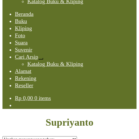
Katalog Buku & Kliping
Beranda
Buku
Kliping
Foto
Suara
Suvenir
Cari Arsip
Expand
Katalog Buku & Kliping
child
Alamat
menu
Rekening
Reseller
Rp
0,00
0 items
Supriyanto