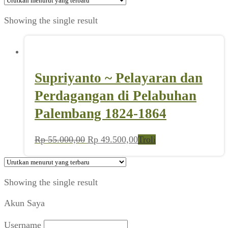
Showing the single result
Supriyanto ~ Pelayaran dan
Perdagangan di Pelabuhan
Palembang 1824-1864
Harga
Harga
Rp
55.000,00
Rp
49.500,00
Troli
aslinya
saat
adalah:
ini
Rp 55.000,00.
adalah:
Showing the single result
Rp 49.500,00.
Akun Saya
Username