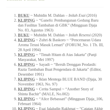
BUKU
~ Muhidin M. Dahlan –
Inilah Esai
(2016)
KLIPING
~ “Ganefo: Pembangunan Gedung Baru
dan Fasilitas Tambahan di GBK” (Mingguan Djaja
No. 83, Agustus 1963)
BUKU
~ Muhidin M. Dahlan ~
Inilah Resensi
(2020)
KLIPING
~ Zuhri & Baskoro ~ “Pencemaran Udara
Aroma Terasi Masuk Lemari” (FORUM_No. 1 Th. III,
28 April 1994)
KLIPING
~ “Timah Hitam di Atas Jakarta” (Panji
Masyarakat, Mei 1997)
KLIPING
~ Sayadi ~ “Bersih Denggan Prodasih:
Razia Tambahan Buat Pengendara di Jakarta” (Editor,
Desember 1991)
KLIPING
~ Iklan Mentega BLUE BAND (Djaja, 30
November 1963, No. 97)
KLIPING
~ Cerita Sampul ~ “Another Story of
Shinta Bachir” (MALE, No.002)
KLIPING
~ “Alice Bebassari” (Mingguan Djaja_106,
Februari 1964)
KLIPING
~ Esai Jalaludin Rakhmat ~ “Catatan Akhir