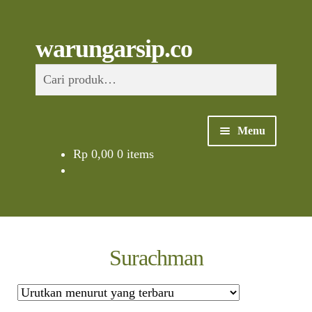
Skip
to
content
Skip
Skip
Cari
warungarsip.co
to
to
Pencarian
navigation
content
untuk:
Menu
Rp
0,00
0 items
Beranda
Buku
Kliping
Surachman
Foto