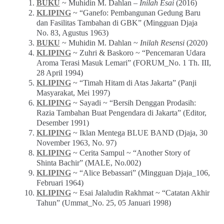
BUKU
~ Muhidin M. Dahlan –
Inilah Esai
(2016)
KLIPING
~ “Ganefo: Pembangunan Gedung Baru
dan Fasilitas Tambahan di GBK” (Mingguan Djaja
No. 83, Agustus 1963)
BUKU
~ Muhidin M. Dahlan ~
Inilah Resensi
(2020)
KLIPING
~ Zuhri & Baskoro ~ “Pencemaran Udara
Aroma Terasi Masuk Lemari” (FORUM_No. 1 Th. III,
28 April 1994)
KLIPING
~ “Timah Hitam di Atas Jakarta” (Panji
Masyarakat, Mei 1997)
KLIPING
~ Sayadi ~ “Bersih Denggan Prodasih:
Razia Tambahan Buat Pengendara di Jakarta” (Editor,
Desember 1991)
KLIPING
~ Iklan Mentega BLUE BAND (Djaja, 30
November 1963, No. 97)
KLIPING
~ Cerita Sampul ~ “Another Story of
Shinta Bachir” (MALE, No.002)
KLIPING
~ “Alice Bebassari” (Mingguan Djaja_106,
Februari 1964)
KLIPING
~ Esai Jalaludin Rakhmat ~ “Catatan Akhir
Tahun” (Ummat_No. 25, 05 Januari 1998)