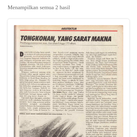
Suara
Diurutkan
Menampilkan semua 2 hasil
menurut
Suvenir
yang
terbaru
Expand
Cari Arsip
child
menu
Alamat
Rekening
Reseller