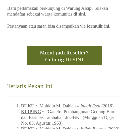
Baru pertamakali berkunjung di Warung Arsip? Silakan
mendaftar sebagai warga komunitas
di sini
.
Pertanyaan atau saran bisa disampaikan via
formulir ini
.
Terlaris Pekan Ini
BUKU
~ Muhidin M. Dahlan –
Inilah Esai
(2016)
KLIPING
~ “Ganefo: Pembangunan Gedung Baru
dan Fasilitas Tambahan di GBK” (Mingguan Djaja
No. 83, Agustus 1963)
BUKU
~ Muhidin M. Dahlan ~
Inilah Resensi
(2020)