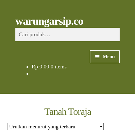
Skip
to
content
Skip
Skip
Cari
warungarsip.co
to
to
Pencarian
navigation
content
untuk:
Menu
Rp
0,00
0 items
Beranda
Buku
Kliping
Tanah Toraja
Foto