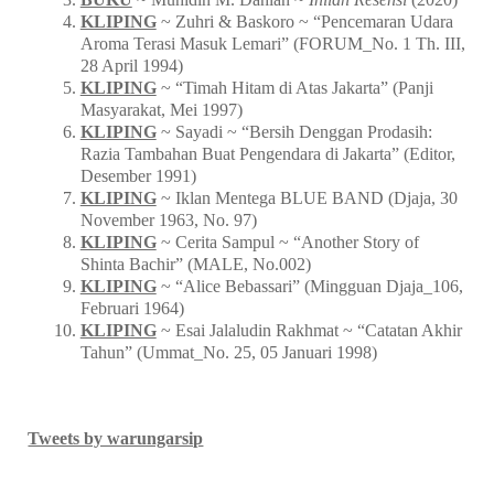
KLIPING
~ Zuhri & Baskoro ~ “Pencemaran Udara
Aroma Terasi Masuk Lemari” (FORUM_No. 1 Th. III,
28 April 1994)
KLIPING
~ “Timah Hitam di Atas Jakarta” (Panji
Masyarakat, Mei 1997)
KLIPING
~ Sayadi ~ “Bersih Denggan Prodasih:
Razia Tambahan Buat Pengendara di Jakarta” (Editor,
Desember 1991)
KLIPING
~ Iklan Mentega BLUE BAND (Djaja, 30
November 1963, No. 97)
KLIPING
~ Cerita Sampul ~ “Another Story of
Shinta Bachir” (MALE, No.002)
KLIPING
~ “Alice Bebassari” (Mingguan Djaja_106,
Februari 1964)
KLIPING
~ Esai Jalaludin Rakhmat ~ “Catatan Akhir
Tahun” (Ummat_No. 25, 05 Januari 1998)
Tweets by warungarsip