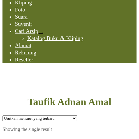
Kliping
Foto
Suara
Suvenir
Cari Arsip
Expand
Katalog Buku & Kliping
child
Alamat
menu
Rekening
Reseller
Taufik Adnan Amal
Showing the single result