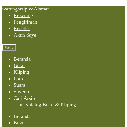
Skip
Skip
Skip
warungarsip.co
Alamat
to
to
to
Rekening
content
navigation
content
Pengiriman
Reseller
Akun Saya
Menu
Beranda
Buku
Kliping
Foto
Suara
Suvenir
Cari Arsip
Katalog Buku & Kliping
Beranda
Buku