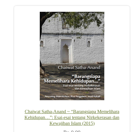
Chaiwat Satha-Anand ~ “Barangsiapa Memelihara
Kehidupan…”: Esai-esai tentang Nirkekerasan dan
Kewajiban Islam (2015)