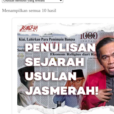
Diurutkan
Menampilkan semua 10 hasil
menurut
yang
terbaru