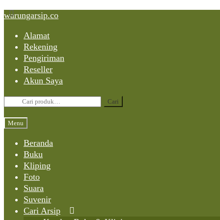
Skip
Skip
Skip
warungarsip.co
to
to
to
Alamat
content
navigation
content
Rekening
Pengiriman
Reseller
Akun Saya
Pencarian
Cari
untuk:
Menu
Beranda
Buku
Kliping
Foto
Suara
Suvenir
Cari Arsip