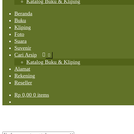
Katalog Buku & Kliping
Beranda
Buku
Kliping
Foto
Suara
Suvenir
Cari Arsip
Expand
child
Katalog Buku & Kliping
menu
Alamat
Rekening
Reseller
Rp
0,00
0 items