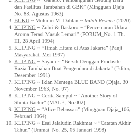
KLIPING
~ “Ganefo: Pembangunan Gedung Baru
dan Fasilitas Tambahan di GBK” (Mingguan Djaja
No. 83, Agustus 1963)
BUKU
~ Muhidin M. Dahlan ~
Inilah Resensi
(2020)
KLIPING
~ Zuhri & Baskoro ~ “Pencemaran Udara
Aroma Terasi Masuk Lemari” (FORUM_No. 1 Th.
III, 28 April 1994)
KLIPING
~ “Timah Hitam di Atas Jakarta” (Panji
Masyarakat, Mei 1997)
KLIPING
~ Sayadi ~ “Bersih Denggan Prodasih:
Razia Tambahan Buat Pengendara di Jakarta” (Editor,
Desember 1991)
KLIPING
~ Iklan Mentega BLUE BAND (Djaja, 30
November 1963, No. 97)
KLIPING
~ Cerita Sampul ~ “Another Story of
Shinta Bachir” (MALE, No.002)
KLIPING
~ “Alice Bebassari” (Mingguan Djaja_106,
Februari 1964)
KLIPING
~ Esai Jalaludin Rakhmat ~ “Catatan Akhir
Tahun” (Ummat_No. 25, 05 Januari 1998)