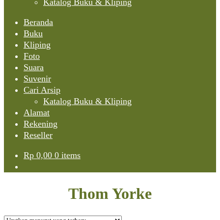
Katalog Buku & Kliping
Beranda
Buku
Kliping
Foto
Suara
Suvenir
Cari Arsip
Katalog Buku & Kliping
Alamat
Rekening
Reseller
Rp
0,00
0 items
Thom Yorke