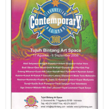
child
menu
Alamat
Rekening
Reseller