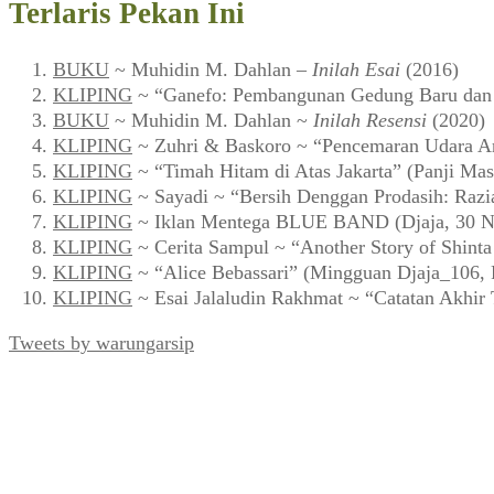
Terlaris Pekan Ini
BUKU
~ Muhidin M. Dahlan –
Inilah Esai
(2016)
KLIPING
~ “Ganefo: Pembangunan Gedung Baru dan F
BUKU
~ Muhidin M. Dahlan ~
Inilah Resensi
(2020)
KLIPING
~ Zuhri & Baskoro ~ “Pencemaran Udara Ar
KLIPING
~ “Timah Hitam di Atas Jakarta” (Panji Mas
KLIPING
~ Sayadi ~ “Bersih Denggan Prodasih: Razi
KLIPING
~ Iklan Mentega BLUE BAND (Djaja, 30 N
KLIPING
~ Cerita Sampul ~ “Another Story of Shint
KLIPING
~ “Alice Bebassari” (Mingguan Djaja_106, 
KLIPING
~ Esai Jalaludin Rakhmat ~ “Catatan Akhir
Tweets by warungarsip