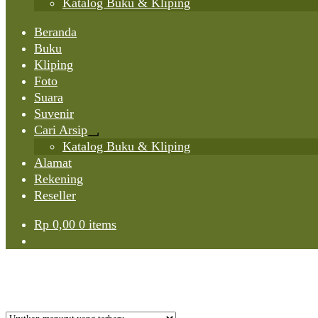
Katalog Buku & Kliping
Beranda
Buku
Kliping
Foto
Suara
Suvenir
Cari Arsip
Expand
Katalog Buku & Kliping
child
Alamat
menu
Rekening
Reseller
Rp
0,00
0 items