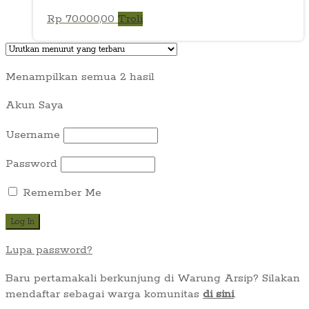
Rp
70.000,00
Troli
Diurutkan
Menampilkan semua 2 hasil
menurut
Akun Saya
yang
terbaru
Username
Password
Remember Me
Lupa password?
Baru pertamakali berkunjung di Warung Arsip? Silakan
mendaftar sebagai warga komunitas
di sini
.