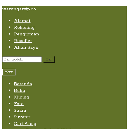
Skip
Skip
Skip
warungarsip.co
to
to
to
Alamat
content
navigation
content
Rekening
Pengiriman
Reseller
Akun Saya
Pencarian
Cari
untuk:
Menu
Beranda
Buku
Kliping
Foto
Suara
Suvenir
Cari Arsip