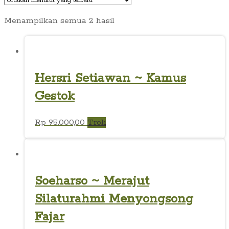
Diurutkan
Menampilkan semua 2 hasil
menurut
yang
terbaru
Hersri Setiawan ~ Kamus
Gestok
Rp
95.000,00
Troli
Soeharso ~ Merajut
Silaturahmi Menyongsong
Fajar