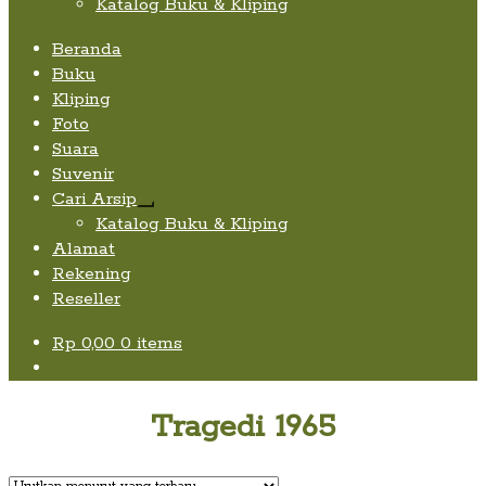
Katalog Buku & Kliping
Beranda
Buku
Kliping
Foto
Suara
Suvenir
Cari Arsip
Expand
Katalog Buku & Kliping
child
Alamat
menu
Rekening
Reseller
Rp
0,00
0 items
Tragedi 1965