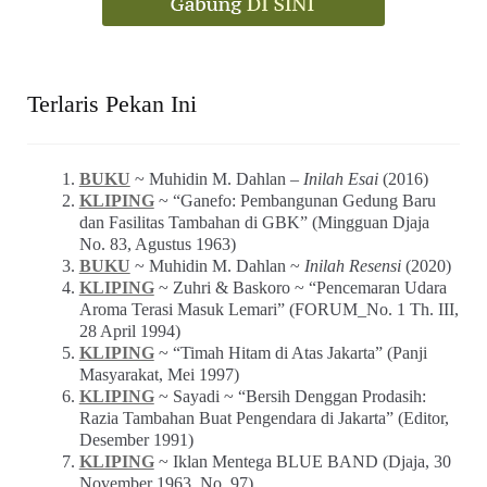
Terlaris Pekan Ini
BUKU
~ Muhidin M. Dahlan –
Inilah Esai
(2016)
KLIPING
~ “Ganefo: Pembangunan Gedung Baru
dan Fasilitas Tambahan di GBK” (Mingguan Djaja
No. 83, Agustus 1963)
BUKU
~ Muhidin M. Dahlan ~
Inilah Resensi
(2020)
KLIPING
~ Zuhri & Baskoro ~ “Pencemaran Udara
Aroma Terasi Masuk Lemari” (FORUM_No. 1 Th. III,
28 April 1994)
KLIPING
~ “Timah Hitam di Atas Jakarta” (Panji
Masyarakat, Mei 1997)
KLIPING
~ Sayadi ~ “Bersih Denggan Prodasih:
Razia Tambahan Buat Pengendara di Jakarta” (Editor,
Desember 1991)
KLIPING
~ Iklan Mentega BLUE BAND (Djaja, 30
November 1963, No. 97)