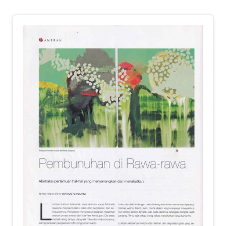
child
menu
Alamat
Rekening
Reseller