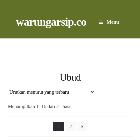
Skip
to
content
Skip
Skip
warungarsip.co
Menu
to
to
navigation
content
Beranda
Buku
Kliping
Ubud
Foto
Suara
Diurutkan
Menampilkan 1–16 dari 21 hasil
menurut
yang
Suvenir
terbaru
1
2
Expand
Cari Arsip