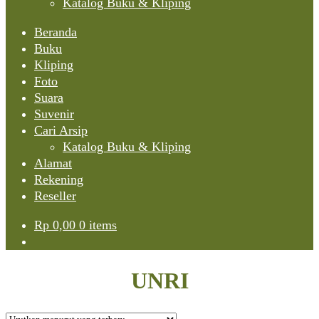
Katalog Buku & Kliping
Beranda
Buku
Kliping
Foto
Suara
Suvenir
Cari Arsip
Katalog Buku & Kliping
Alamat
Rekening
Reseller
Rp
0,00
0 items
UNRI