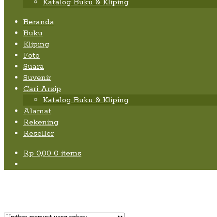
Katalog Buku & Kliping
Beranda
Buku
Kliping
Foto
Suara
Suvenir
Cari Arsip
Katalog Buku & Kliping
Alamat
Rekening
Reseller
Rp
0,00
0 items