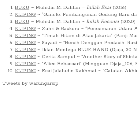
BUKU
~ Muhidin M. Dahlan –
Inilah Esai
(2016)
KLIPING
~ “Ganefo: Pembangunan Gedung Baru dan 
BUKU
~ Muhidin M. Dahlan ~
Inilah Resensi
(2020)
KLIPING
~ Zuhri & Baskoro ~ “Pencemaran Udara Ar
KLIPING
~ “Timah Hitam di Atas Jakarta” (Panji Ma
KLIPING
~ Sayadi ~ “Bersih Denggan Prodasih: Raz
KLIPING
~ Iklan Mentega BLUE BAND (Djaja, 30 No
KLIPING
~ Cerita Sampul ~ “Another Story of Shint
KLIPING
~ “Alice Bebassari” (Mingguan Djaja_106, F
KLIPING
~ Esai Jalaludin Rakhmat ~ “Catatan Akhi
Tweets by warungarsip