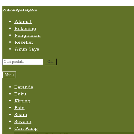
Skip
Skip
Skip
warungarsip.co
to
to
to
Alamat
content
navigation
content
Rekening
Pengiriman
Reseller
Akun Saya
Pencarian
Cari
untuk:
Menu
Beranda
Buku
Kliping
Foto
Suara
Suvenir
Cari Arsip