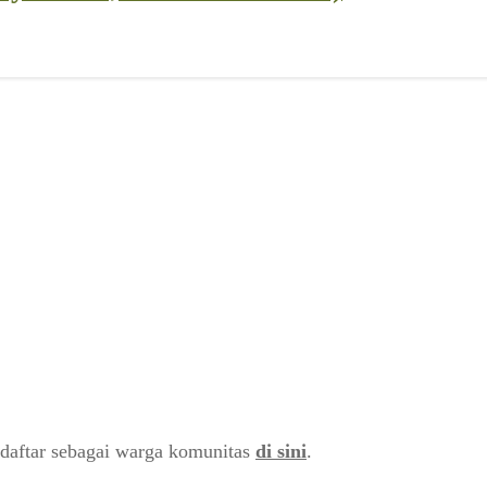
daftar sebagai warga komunitas
di sini
.