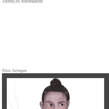
Tweets by warungarsip
Situs Jaringan