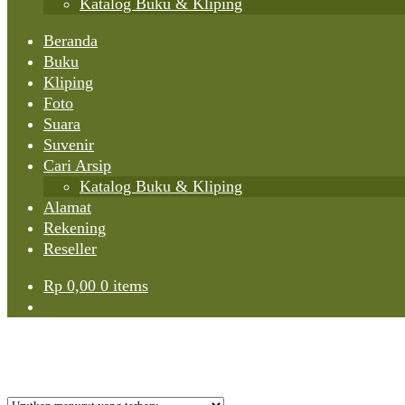
Katalog Buku & Kliping
Beranda
Buku
Kliping
Foto
Suara
Suvenir
Cari Arsip
Katalog Buku & Kliping
Alamat
Rekening
Reseller
Rp
0,00
0 items