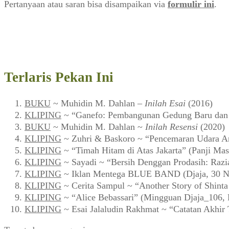
Pertanyaan atau saran bisa disampaikan via
formulir ini
.
Terlaris Pekan Ini
BUKU
~ Muhidin M. Dahlan –
Inilah Esai
(2016)
KLIPING
~ “Ganefo: Pembangunan Gedung Baru dan F
BUKU
~ Muhidin M. Dahlan ~
Inilah Resensi
(2020)
KLIPING
~ Zuhri & Baskoro ~ “Pencemaran Udara Ar
KLIPING
~ “Timah Hitam di Atas Jakarta” (Panji Mas
KLIPING
~ Sayadi ~ “Bersih Denggan Prodasih: Razi
KLIPING
~ Iklan Mentega BLUE BAND (Djaja, 30 N
KLIPING
~ Cerita Sampul ~ “Another Story of Shint
KLIPING
~ “Alice Bebassari” (Mingguan Djaja_106, 
KLIPING
~ Esai Jalaludin Rakhmat ~ “Catatan Akhir