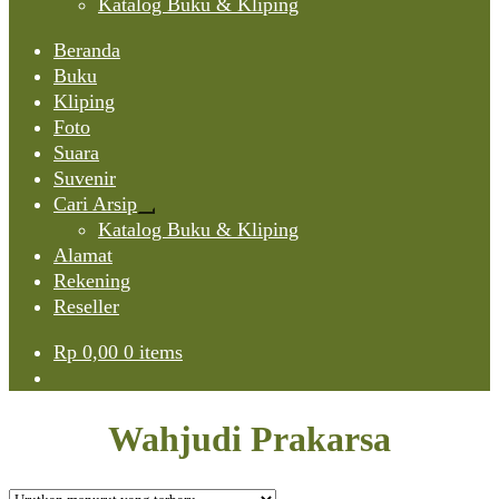
Katalog Buku & Kliping
Beranda
Buku
Kliping
Foto
Suara
Suvenir
Cari Arsip
Expand
Katalog Buku & Kliping
child
Alamat
menu
Rekening
Reseller
Rp
0,00
0 items
Wahjudi Prakarsa