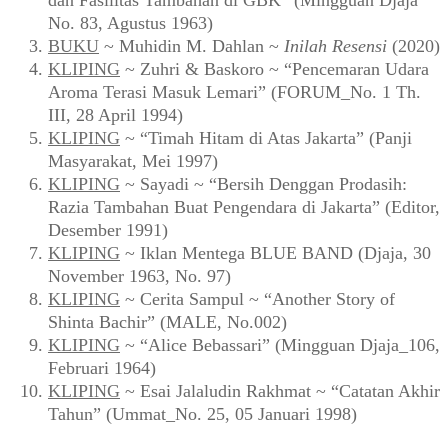
dan Fasilitas Tambahan di GBK” (Mingguan Djaja
No. 83, Agustus 1963)
BUKU
~ Muhidin M. Dahlan ~
Inilah Resensi
(2020)
KLIPING
~ Zuhri & Baskoro ~ “Pencemaran Udara
Aroma Terasi Masuk Lemari” (FORUM_No. 1 Th.
III, 28 April 1994)
KLIPING
~ “Timah Hitam di Atas Jakarta” (Panji
Masyarakat, Mei 1997)
KLIPING
~ Sayadi ~ “Bersih Denggan Prodasih:
Razia Tambahan Buat Pengendara di Jakarta” (Editor,
Desember 1991)
KLIPING
~ Iklan Mentega BLUE BAND (Djaja, 30
November 1963, No. 97)
KLIPING
~ Cerita Sampul ~ “Another Story of
Shinta Bachir” (MALE, No.002)
KLIPING
~ “Alice Bebassari” (Mingguan Djaja_106,
Februari 1964)
KLIPING
~ Esai Jalaludin Rakhmat ~ “Catatan Akhir
Tahun” (Ummat_No. 25, 05 Januari 1998)