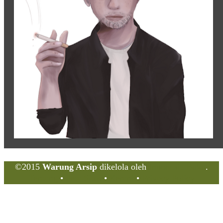
©2015
Warung Arsip
dikelola oleh
Indonesia Buku
.
Tentang
•
Peta Situs
•
Kerani
•
Privacy Policy