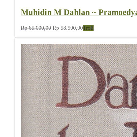
Muhidin M Dahlan ~ Pramoedy
Harga
Harga
Rp
65.000,00
Rp
58.500,00
Troli
aslinya
saat
adalah:
ini
Rp 65.000,00.
adalah:
Rp 58.500,00.