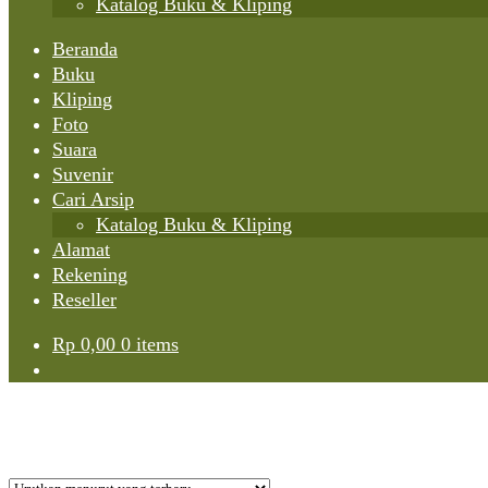
Katalog Buku & Kliping
Beranda
Buku
Kliping
Foto
Suara
Suvenir
Cari Arsip
Katalog Buku & Kliping
Alamat
Rekening
Reseller
Rp
0,00
0 items