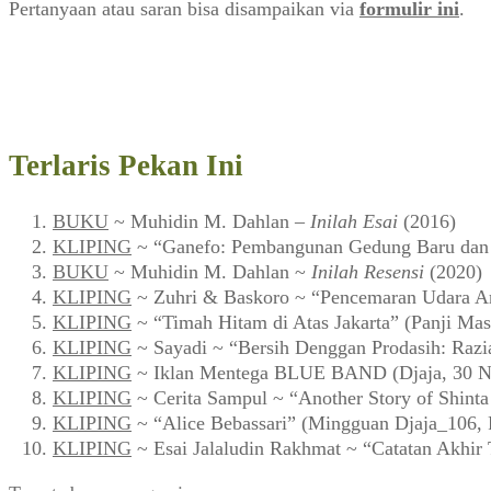
Pertanyaan atau saran bisa disampaikan via
formulir ini
.
Terlaris Pekan Ini
BUKU
~ Muhidin M. Dahlan –
Inilah Esai
(2016)
KLIPING
~ “Ganefo: Pembangunan Gedung Baru dan F
BUKU
~ Muhidin M. Dahlan ~
Inilah Resensi
(2020)
KLIPING
~ Zuhri & Baskoro ~ “Pencemaran Udara Ar
KLIPING
~ “Timah Hitam di Atas Jakarta” (Panji Mas
KLIPING
~ Sayadi ~ “Bersih Denggan Prodasih: Razi
KLIPING
~ Iklan Mentega BLUE BAND (Djaja, 30 N
KLIPING
~ Cerita Sampul ~ “Another Story of Shint
KLIPING
~ “Alice Bebassari” (Mingguan Djaja_106, 
KLIPING
~ Esai Jalaludin Rakhmat ~ “Catatan Akhir