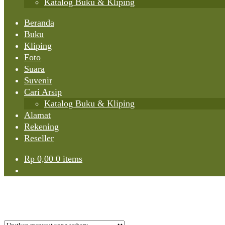
Katalog Buku & Kliping
Beranda
Buku
Kliping
Foto
Suara
Suvenir
Cari Arsip
Katalog Buku & Kliping
Alamat
Rekening
Reseller
Rp
0,00
0 items