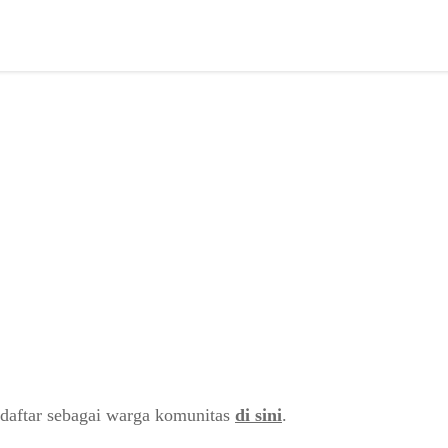
daftar sebagai warga komunitas
di sini
.