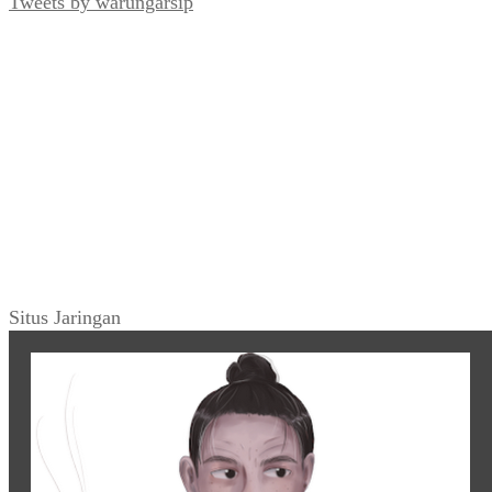
Tweets by warungarsip
Situs Jaringan