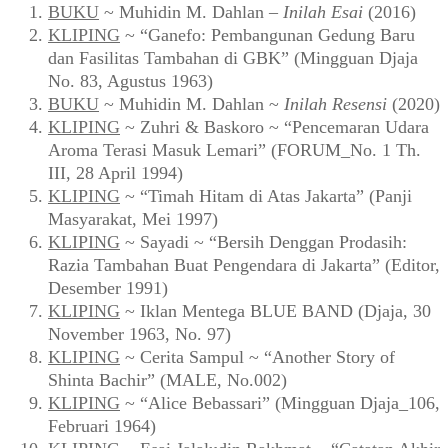
BUKU
~ Muhidin M. Dahlan –
Inilah Esai
(2016)
KLIPING
~ “Ganefo: Pembangunan Gedung Baru
dan Fasilitas Tambahan di GBK” (Mingguan Djaja
No. 83, Agustus 1963)
BUKU
~ Muhidin M. Dahlan ~
Inilah Resensi
(2020)
KLIPING
~ Zuhri & Baskoro ~ “Pencemaran Udara
Aroma Terasi Masuk Lemari” (FORUM_No. 1 Th.
III, 28 April 1994)
KLIPING
~ “Timah Hitam di Atas Jakarta” (Panji
Masyarakat, Mei 1997)
KLIPING
~ Sayadi ~ “Bersih Denggan Prodasih:
Razia Tambahan Buat Pengendara di Jakarta” (Editor,
Desember 1991)
KLIPING
~ Iklan Mentega BLUE BAND (Djaja, 30
November 1963, No. 97)
KLIPING
~ Cerita Sampul ~ “Another Story of
Shinta Bachir” (MALE, No.002)
KLIPING
~ “Alice Bebassari” (Mingguan Djaja_106,
Februari 1964)