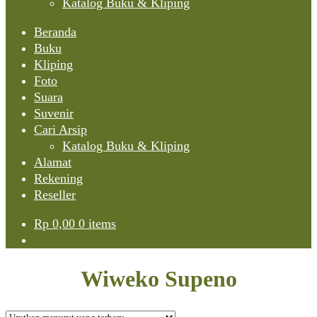
Katalog Buku & Kliping
Beranda
Buku
Kliping
Foto
Suara
Suvenir
Cari Arsip
Katalog Buku & Kliping
Alamat
Rekening
Reseller
Rp
0,00
0 items
Wiweko Supeno