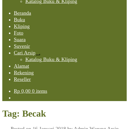
Katalog Buku & Kliping
Beranda
Buku
Kliping
Foto
Suara
Suvenir
Cari Arsip
Expand
Katalog Buku & Kliping
child
Alamat
menu
Rekening
Reseller
Rp
0,00
0 items
Tag:
Becak
Posted on
16 Januari 2018
by
Admin Warung Arsip