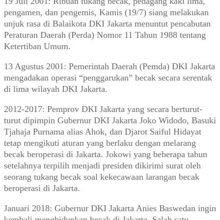
19 Juli 2001: Ribuan tukang becak, pedagang kaki lima,
pengamen, dan pengemis, Kamis (19/7) siang melakukan
unjuk rasa di Balaikota DKI Jakarta menuntut pencabutan
Peraturan Daerah (Perda) Nomor 11 Tahun 1988 tentang
Ketertiban Umum.
13 Agustus 2001: Pemerintah Daerah (Pemda) DKI Jakarta
mengadakan operasi “penggarukan” becak secara serentak
di lima wilayah DKI Jakarta.
2012-2017: Pemprov DKI Jakarta yang secara berturut-
turut dipimpin Gubernur DKI Jakarta Joko Widodo, Basuki
Tjahaja Purnama alias Ahok, dan Djarot Saiful Hidayat
tetap mengikuti aturan yang berlaku dengan melarang
becak beroperasi di Jakarta. Jokowi yang beberapa tahun
setelahnya terpilih menjadi presiden dikirimi surat oleh
seorang tukang becak soal kekecawaan larangan becak
beroperasi di Jakarta.
Januari 2018: Gubernur DKI Jakarta Anies Baswedan ingin
kembali menghidupkan becak di Jakarta. Salah satu