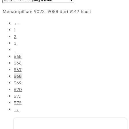
Diurutkan
Menampilkan 9073–9088 dari 9147 hasil
menurut
←
yang
1
terbaru
2
3
…
565
566
567
568
569
570
571
572
→