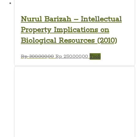
Nurul Barizah – Intellectual
Property Implications on
Biological Resources (2010)
Harga
Harga
Rp
300.000,00
Rp
250.000,00
Troli
aslinya
saat
adalah:
ini
Rp 300.000,00.
adalah:
Rp 250.000,00.