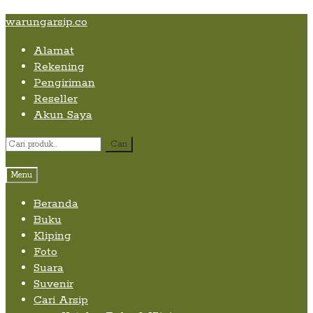
Skip
Skip
Skip
warungarsip.co
to
to
to
Alamat
content
navigation
content
Rekening
Pengiriman
Reseller
Akun Saya
Pencarian
Cari
untuk:
Menu
Beranda
Buku
Kliping
Foto
Suara
Suvenir
Cari Arsip