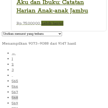
Aku dan Ibuku: Catatan
Harian Anak-anak Jambu
Rp
75.000,00
Lebih lanjut
Diurutkan
Menampilkan 9073–9088 dari 9147 hasil
menurut
←
yang
1
terbaru
2
3
…
565
566
567
568
569