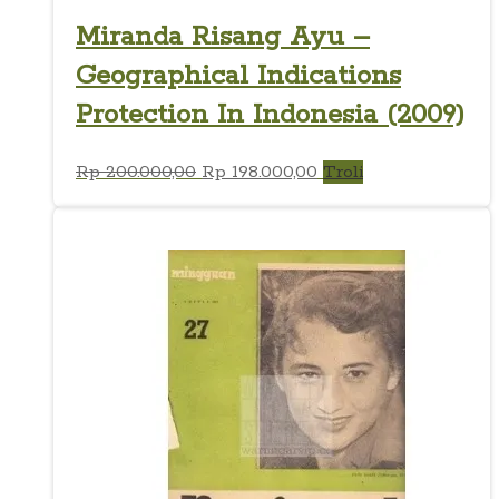
Miranda Risang Ayu –
Geographical Indications
Protection In Indonesia (2009)
Harga
Harga
Rp
200.000,00
Rp
198.000,00
Troli
aslinya
saat
adalah:
ini
Rp 200.000,00.
adalah:
Rp 198.000,00.