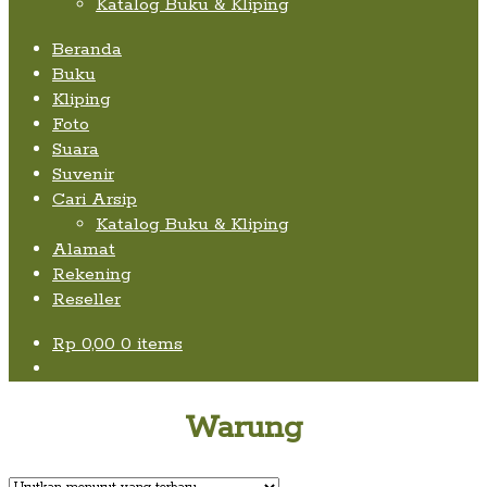
Katalog Buku & Kliping
Beranda
Buku
Kliping
Foto
Suara
Suvenir
Cari Arsip
Katalog Buku & Kliping
Alamat
Rekening
Reseller
Rp
0,00
0 items
Warung