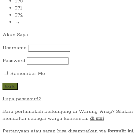
570
571
572
→
Akun Saya
Username
Password
Remember Me
Lupa password?
Baru pertamakali berkunjung di Warung Arsip? Silakan
mendaftar sebagai warga komunitas
di sini
.
Pertanyaan atau saran bisa disampaikan via
formulir ini
.