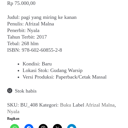
Suara
Rp
75.000,00
Judul: pagi yang miring ke kanan
Suvenir
Penulis: Afrizal Malna
Penerbit: Nyala
Expand
Cari Arsip
Tahun Terbit: 2017
child
Tebal: 268 hlm
menu
Alamat
ISBN: 978-602-60855-2-8
Kondisi
:
Baru
Rekening
Lokasi Stok
:
Gudang Warsip
Versi Produksi
:
Paperback/Cetak Massal
Reseller
Stok habis
SKU:
BU_408
Kategori:
Buku
Label
Afrizal Malna
,
Nyala
Bagikan