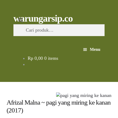
Skip
to
content
Skip
Skip
Cari
warungarsip.co
to
to
Pencarian
navigation
content
untuk:
Menu
Rp
0,00
0 items
Beranda
Buku
Kliping
Afrizal Malna ~ pagi yang miring ke kanan
Foto
(2017)