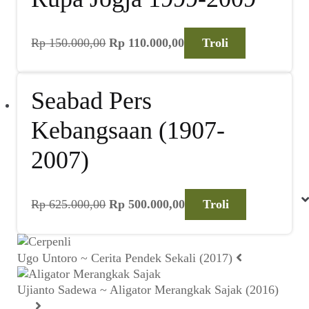
Harga
Harga
Rp
150.000,00
Rp
110.000,00
Troli
aslinya
saat
adalah:
ini
Rp 150.000,00.
adalah:
Seabad Pers
Rp 110.000,00.
Kebangsaan (1907-
2007)
Harga
Harga
Rp
625.000,00
Rp
500.000,00
Troli
aslinya
saat
adalah:
ini
Rp 625.000,00.
adalah:
Ugo Untoro ~ Cerita Pendek Sekali (2017)
Rp 500.000,00.
Ujianto Sadewa ~ Aligator Merangkak Sajak (2016)