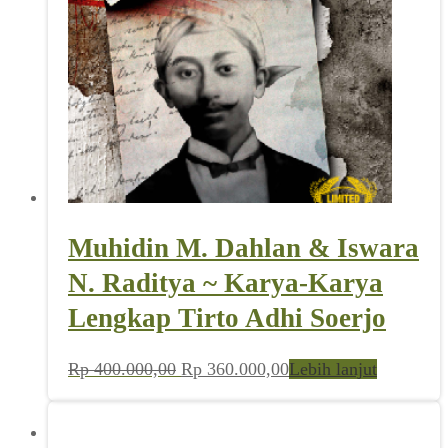
Muhidin M. Dahlan & Iswara
N. Raditya ~ Karya-Karya
Lengkap Tirto Adhi Soerjo
Harga
Harga
Rp
400.000,00
Rp
360.000,00
Lebih lanjut
aslinya
saat
adalah:
ini
Rp 400.000,00.
adalah: