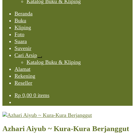
Katalog Buku & Kliping
Beranda
Buku
Kliping
Foto
Suara
Suvenir
Cari Arsip
Expand
Katalog Buku & Kliping
child
Alamat
menu
Rekening
Reseller
Rp
0,00
0 items
Azhari Aiyub ~ Kura-Kura Berjanggut