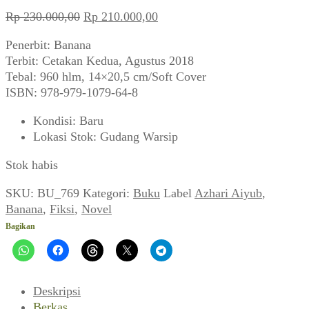
Harga
Harga
Rp
230.000,00
Rp
210.000,00
aslinya
saat
Penerbit: Banana
adalah:
ini
Terbit: Cetakan Kedua, Agustus 2018
Rp 230.000,00.
adalah:
Tebal: 960 hlm, 14×20,5 cm/Soft Cover
Rp 210.000,00.
ISBN: 978-979-1079-64-8
Kondisi
:
Baru
Lokasi Stok
:
Gudang Warsip
Stok habis
SKU:
BU_769
Kategori:
Buku
Label
Azhari Aiyub
,
Banana
,
Fiksi
,
Novel
Bagikan
Deskripsi
Berkas