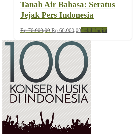
Tanah Air Bahasa: Seratus
Jejak Pers Indonesia
Harga
Harga
Rp
70.000,00
Rp
60.000,00
Lebih lanjut
aslinya
saat
adalah:
ini
Rp 70.000,00.
adalah:
Rp 60.000,00.