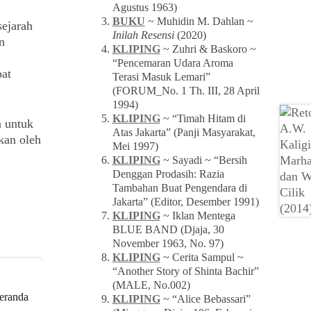
Agustus 1963)
BUKU
~ Muhidin M. Dahlan ~
sejarah
Inilah Resensi
(2020)
n
KLIPING
~ Zuhri & Baskoro ~
“Pencemaran Udara Aroma
pat
Terasi Masuk Lemari”
(FORUM_No. 1 Th. III, 28 April
1994)
KLIPING
~ “Timah Hitam di
a untuk
Atas Jakarta” (Panji Masyarakat,
kan oleh
Mei 1997)
KLIPING
~ Sayadi ~ “Bersih
Denggan Prodasih: Razia
Tambahan Buat Pengendara di
Jakarta” (Editor, Desember 1991)
KLIPING
~ Iklan Mentega
BLUE BAND (Djaja, 30
November 1963, No. 97)
KLIPING
~ Cerita Sampul ~
“Another Story of Shinta Bachir”
(MALE, No.002)
Beranda
KLIPING
~ “Alice Bebassari”