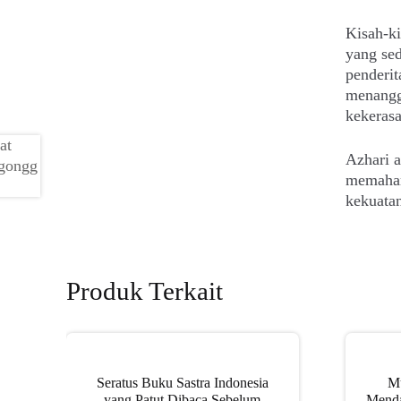
Kisah-ki
yang sed
penderit
menangg
kekeras
Azhari a
memaham
kekuatan
Produk Terkait
Seratus Buku Sastra Indonesia
M
yang Patut Dibaca Sebelum
Menda