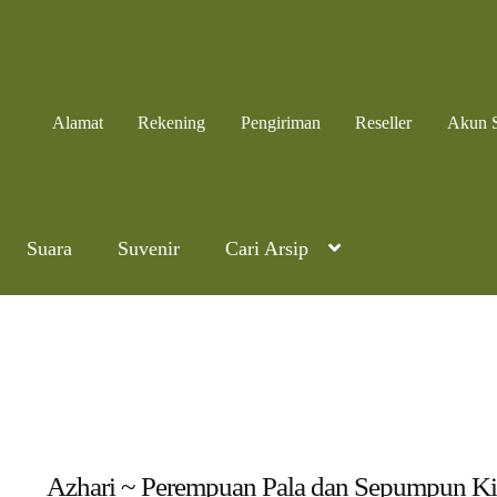
Alamat
Rekening
Pengiriman
Reseller
Akun 
Suara
Suvenir
Cari Arsip
Azhari ~ Perempuan Pala dan Sepumpun Ki