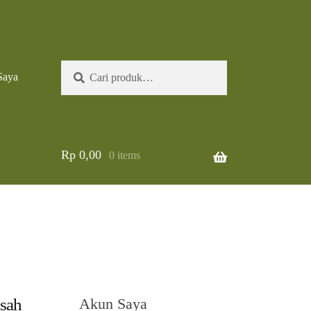
Pencarian
Cari
Saya
untuk:
Rp
0,00
0 items
sah
Akun Saya