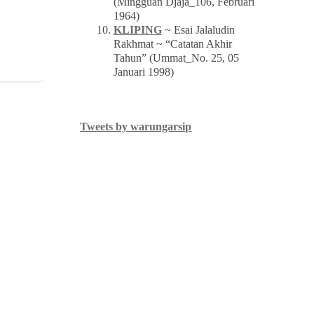
(Mingguan Djaja_106, Februari
1964)
KLIPING
~ Esai Jalaludin
Rakhmat ~ “Catatan Akhir
Tahun” (Ummat_No. 25, 05
Januari 1998)
Tweets by warungarsip