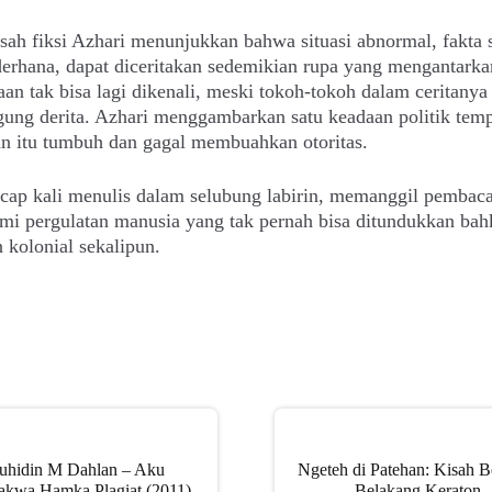
sah fiksi Azhari menunjukkan bahwa situasi abnormal, fakta 
erhana, dapat diceritakan sedemikian rupa yang mengantarka
aan tak bisa lagi dikenali, meski tokoh-tokoh dalam ceritanya
ung derita. Azhari menggambarkan satu keadaan politik tem
an itu tumbuh dan gagal membuahkan otoritas.
cap kali menulis dalam selubung labirin, memanggil pembac
i pergulatan manusia yang tak pernah bisa ditundukkan bah
 kolonial sekalipun.
uhidin M Dahlan – Aku
Ngeteh di Patehan: Kisah 
kwa Hamka Plagiat (2011)
Belakang Keraton