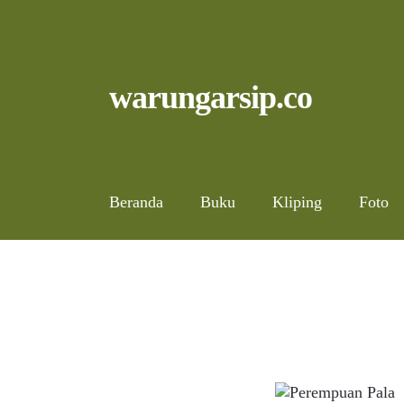
Skip
to
content
Skip
Skip
warungarsip.co
to
to
navigation
content
Beranda
Buku
Kliping
Foto