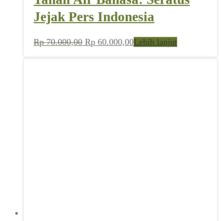
Jejak Pers Indonesia
Harga
Harga
Rp
70.000,00
Rp
60.000,00
Lebih lanjut
aslinya
saat
adalah:
ini
Rp 70.000,00.
adalah:
Rp 60.000,00.