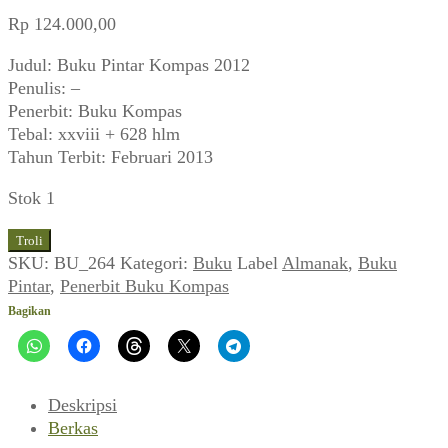
Rp
124.000,00
Judul: Buku Pintar Kompas 2012
Penulis: –
Penerbit: Buku Kompas
Tebal: xxviii + 628 hlm
Tahun Terbit: Februari 2013
Stok 1
Kuantitas
Troli
Buku
SKU:
BU_264
Kategori:
Buku
Label
Almanak
,
Buku
Pintar
Pintar
,
Penerbit Buku Kompas
Kompas
Bagikan
2012
Deskripsi
Berkas