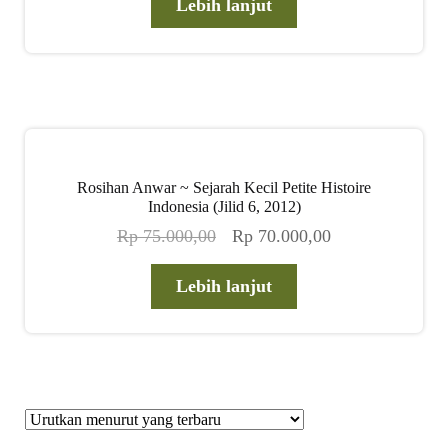
adalah:
ini
Lebih lanjut
Rp 70.000,00.
adalah:
Rp 65.000,00.
Rosihan Anwar ~ Sejarah Kecil Petite Histoire
Indonesia (Jilid 6, 2012)
Harga
Harga
Rp
75.000,00
Rp
70.000,00
aslinya
saat
adalah:
ini
Lebih lanjut
Rp 75.000,00.
adalah:
Rp 70.000,00.