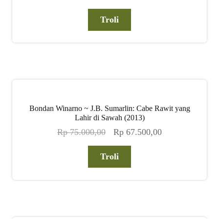
aslinya
saat
adalah:
ini
Troli
Rp 75.000,00.
adalah:
Rp 67.500,00.
Bondan Winarno ~ J.B. Sumarlin: Cabe Rawit yang
Lahir di Sawah (2013)
Harga
Harga
Rp
75.000,00
Rp
67.500,00
aslinya
saat
adalah:
ini
Troli
Rp 75.000,00.
adalah:
Rp 67.500,00.