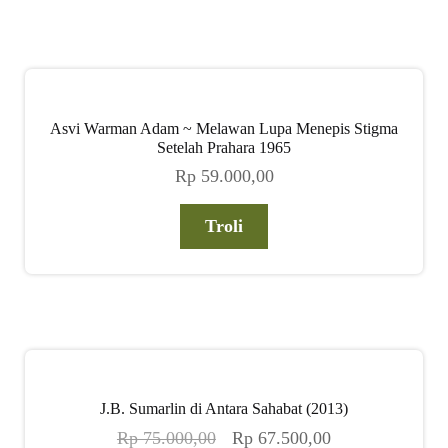
Asvi Warman Adam ~ Melawan Lupa Menepis Stigma
Setelah Prahara 1965
Rp
59.000,00
Troli
J.B. Sumarlin di Antara Sahabat (2013)
Harga
Harga
Rp
75.000,00
Rp
67.500,00