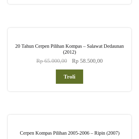
Rp 59.000,00.
20 Tahun Cerpen Pilihan Kompas – Salawat Dedaunan
(2012)
Harga
Harga
Rp
65.000,00
Rp
58.500,00
aslinya
saat
adalah:
ini
Troli
Rp 65.000,00.
adalah:
Rp 58.500,00.
Cerpen Kompas Pilihan 2005-2006 – Ripin (2007)