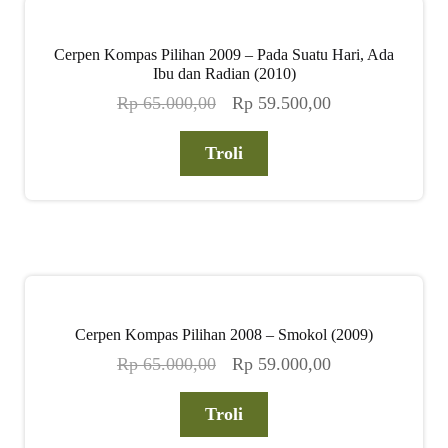
Cerpen Kompas Pilihan 2009 – Pada Suatu Hari, Ada
Ibu dan Radian (2010)
Harga
Harga
Rp
65.000,00
Rp
59.500,00
aslinya
saat
adalah:
ini
Troli
Rp 65.000,00.
adalah:
Rp 59.500,00.
Cerpen Kompas Pilihan 2008 – Smokol (2009)
Harga
Harga
Rp
65.000,00
Rp
59.000,00
aslinya
saat
adalah:
ini
Troli
Rp 65.000,00.
adalah: