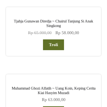
child
menu
Alamat
Tjahja Gunawan Diredja ~ Chairul Tanjung Si Anak
Rekening
Singkong
Harga
Harga
Rp
65.000,00
Rp
58.000,00
aslinya
saat
Reseller
adalah:
ini
Troli
Rp 65.000,00.
adalah:
Rp 58.000,00.
Muhammad Ghozi Alfatih ~ Uang Koin, Keping Cerita
Kiai Hasyim Muzadi
Rp
63.000,00