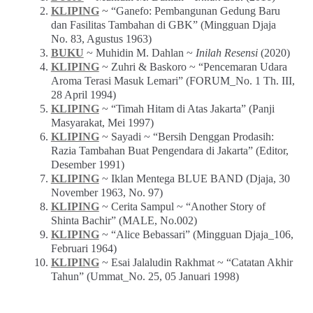
KLIPING
~ “Ganefo: Pembangunan Gedung Baru
dan Fasilitas Tambahan di GBK” (Mingguan Djaja
No. 83, Agustus 1963)
BUKU
~ Muhidin M. Dahlan ~
Inilah Resensi
(2020)
KLIPING
~ Zuhri & Baskoro ~ “Pencemaran Udara
Aroma Terasi Masuk Lemari” (FORUM_No. 1 Th. III,
28 April 1994)
KLIPING
~ “Timah Hitam di Atas Jakarta” (Panji
Masyarakat, Mei 1997)
KLIPING
~ Sayadi ~ “Bersih Denggan Prodasih:
Razia Tambahan Buat Pengendara di Jakarta” (Editor,
Desember 1991)
KLIPING
~ Iklan Mentega BLUE BAND (Djaja, 30
November 1963, No. 97)
KLIPING
~ Cerita Sampul ~ “Another Story of
Shinta Bachir” (MALE, No.002)
KLIPING
~ “Alice Bebassari” (Mingguan Djaja_106,
Februari 1964)
KLIPING
~ Esai Jalaludin Rakhmat ~ “Catatan Akhir
Tahun” (Ummat_No. 25, 05 Januari 1998)