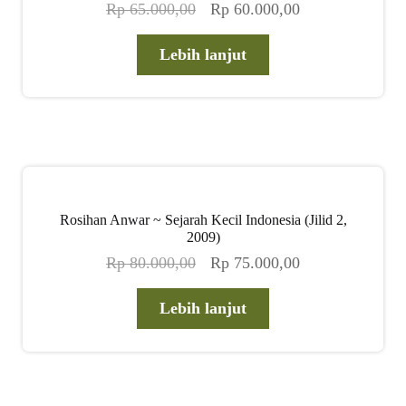
Harga
Harga
Rp
65.000,00
Rp
60.000,00
aslinya
saat
adalah:
ini
Lebih lanjut
Rp 65.000,00.
adalah:
Rp 60.000,00.
Rosihan Anwar ~ Sejarah Kecil Indonesia (Jilid 2,
2009)
Harga
Harga
Rp
80.000,00
Rp
75.000,00
aslinya
saat
adalah:
ini
Lebih lanjut
Rp 80.000,00.
adalah:
Rp 75.000,00.