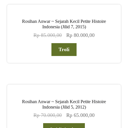
Rosihan Anwar ~ Sejarah Kecil Petite Histoire
Indonesia (Jilid 7, 2015)
Harga
Harga
Rp
85.000,00
Rp
80.000,00
aslinya
saat
adalah:
ini
Troli
Rp 85.000,00.
adalah:
Rp 80.000,00.
Rosihan Anwar ~ Sejarah Kecil Petite Histoire
Indonesia (Jilid 5, 2012)
Harga
Harga
Rp
70.000,00
Rp
65.000,00
aslinya
saat