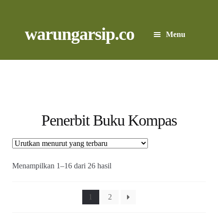
Skip
to
content
Skip
Skip
warungarsip.co
Menu
to
to
navigation
content
Beranda
Buku
Kliping
Penerbit Buku Kompas
Foto
Suara
Diurutkan
Menampilkan 1–16 dari 26 hasil
menurut
yang
Suvenir
terbaru
1
2
Expand
Cari Arsip