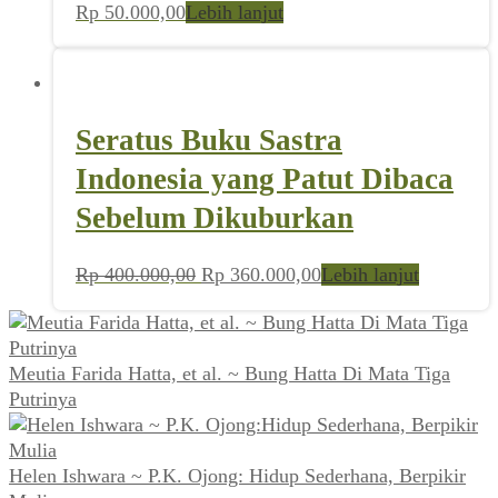
Rp
50.000,00
Lebih lanjut
Seratus Buku Sastra
Indonesia yang Patut Dibaca
Sebelum Dikuburkan
Harga
Harga
Rp
400.000,00
Rp
360.000,00
Lebih lanjut
aslinya
saat
adalah:
ini
Rp 400.000,00.
adalah:
Meutia Farida Hatta, et al. ~ Bung Hatta Di Mata Tiga
Rp 360.000,00.
Putrinya
Helen Ishwara ~ P.K. Ojong: Hidup Sederhana, Berpikir