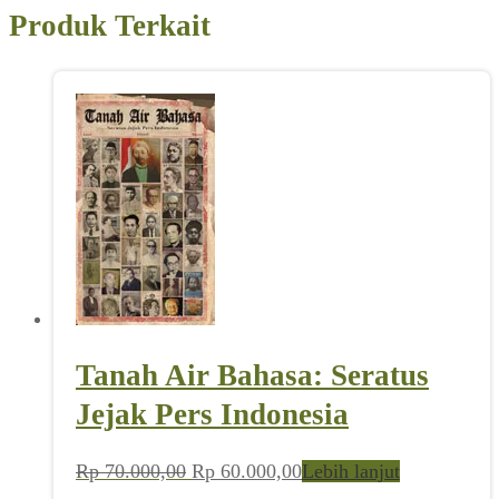
Produk Terkait
Tanah Air Bahasa: Seratus
Jejak Pers Indonesia
Harga
Harga
Rp
70.000,00
Rp
60.000,00
Lebih lanjut
aslinya
saat