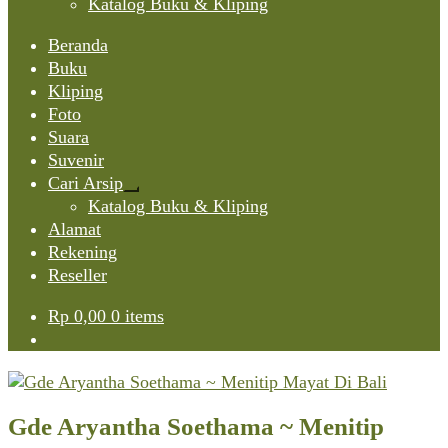
Katalog Buku & Kliping
Beranda
Buku
Kliping
Foto
Suara
Suvenir
Cari Arsip
Expand
Katalog Buku & Kliping
child
Alamat
menu
Rekening
Reseller
Rp
0,00
0 items
Gde Aryantha Soethama ~ Menitip