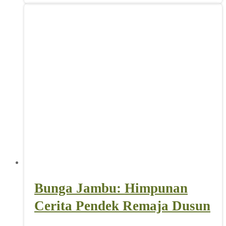
adalah:
ini
Rp 70.000,00.
adalah:
Rp 60.000,00.
Bunga Jambu: Himpunan
Cerita Pendek Remaja Dusun