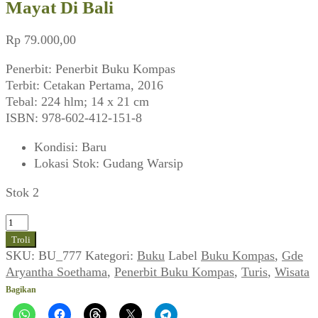
Mayat Di Bali
Rp
79.000,00
Penerbit: Penerbit Buku Kompas
Terbit: Cetakan Pertama, 2016
Tebal: 224 hlm; 14 x 21 cm
ISBN: 978-602-412-151-8
Kondisi
:
Baru
Lokasi Stok
:
Gudang Warsip
Stok 2
Kuantitas
Gde
Troli
Aryantha
SKU:
BU_777
Kategori:
Buku
Label
Buku Kompas
,
Gde
Soethama
Aryantha Soethama
,
Penerbit Buku Kompas
,
Turis
,
Wisata
~
Bagikan
Menitip